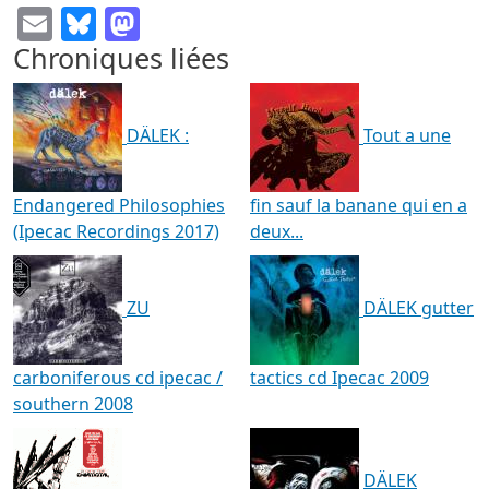
Email
Bluesky
Mastodon
Chroniques liées
DÄLEK :
Tout a une
Endangered Philosophies
fin sauf la banane qui en a
(Ipecac Recordings 2017)
deux...
ZU
DÄLEK gutter
carboniferous cd ipecac /
tactics cd Ipecac 2009
southern 2008
DÄLEK