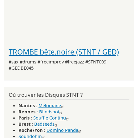
TROMBE bête.noire (STNT / GED)
#sax #drums #freeimprov #freejazz #STNT009
#GEDBE045
Où trouver les Disques STNT ?
Nantes
:
Mélomane
Rennes
:
Blindspot
Paris
:
Souffle Continu
Brest
:
Badseeds
Roche/Yon
:
Domino Panda
Soundohm