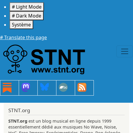
Aller au contenu principal
# Light Mode
# Dark Mode
Système
# Translate this page
STNT.org
STNT.org
est un blog musical en ligne depuis 1999
essentiellement dédié aux musiques No Wave, Noise,
HxC, Free-Improv, Expérimentales, Drone, Pop éclopée