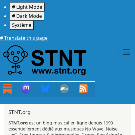
Aller au contenu principal
# Light Mode
# Dark Mode
Système
# Translate this page
STNT.org
STNT.org
est un blog musical en ligne depuis 1999
essentiellement dédié aux musiques No Wave, Noise,
HxC, Free-Improv, Expérimentales, Drone, Pop éclopée