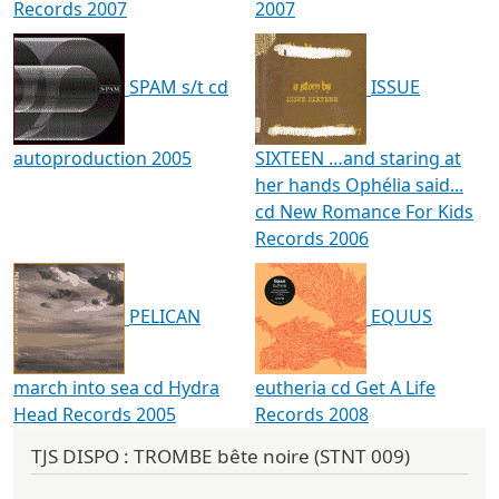
Records 2007
2007
SPAM s/t cd
ISSUE
autoproduction 2005
SIXTEEN …and staring at
her hands Ophélia said...
cd New Romance For Kids
Records 2006
PELICAN
EQUUS
march into sea cd Hydra
eutheria cd Get A Life
Head Records 2005
Records 2008
TJS DISPO : TROMBE bête noire (STNT 009)