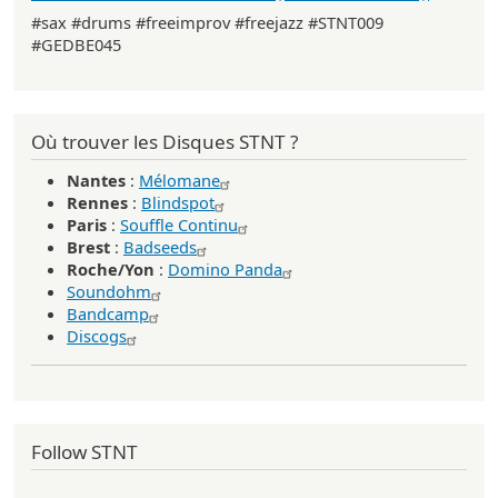
#sax #drums #freeimprov #freejazz #STNT009
#GEDBE045
Où trouver les Disques STNT ?
Nantes
:
Mélomane
Rennes
:
Blindspot
Paris
:
Souffle Continu
Brest
:
Badseeds
Roche/Yon
:
Domino Panda
Soundohm
Bandcamp
Discogs
Follow STNT