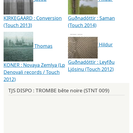
KIRKEGAARD : Conversion
Guðnadóttir : Saman
(Touch 2013)
(Touch 2014)
Hildur
Thomas
Guðnadóttir : Leyfðu
KONER : Novaya Zemlya (Lp
Ljósinu (Touch 2012)
Denovali records / Touch
2012)
TJS DISPO : TROMBE bête noire (STNT 009)