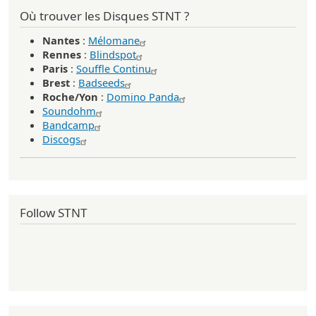
Où trouver les Disques STNT ?
Nantes
:
Mélomane
Rennes
:
Blindspot
Paris
:
Souffle Continu
Brest
:
Badseeds
Roche/Yon
:
Domino Panda
Soundohm
Bandcamp
Discogs
Follow STNT