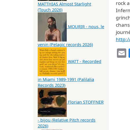
rock a
MATTHIAS Almost Starlight
(Touch 2026)
Infer
grinch
chans
MOURIR - nous, le
journé
http:
venin (Pelagic records 2026)
WATT - Recorded
in Miami 1989-1991 (Palilalia
Records 2023)
Florian STOFFNER
- bijou (Relative Pitch records
2026)