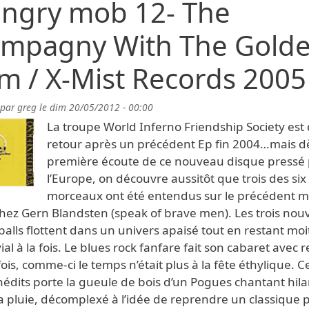
angry mob 12- The
mpagny With The Gold
m / X-Mist Records 2005
 par
greg
le
dim 20/05/2012 - 00:00
La troupe World Inferno Friendship Society est
retour après un précédent Ep fin 2004…mais dè
première écoute de ce nouveau disque pressé
l’Europe, on découvre aussitôt que trois des six
morceaux ont été entendus sur le précédent m
chez Gern Blandsten (speak of brave men). Les trois nouv
balls flottent dans un univers apaisé tout en restant moi
ial à la fois. Le blues rock fanfare fait son cabaret avec 
fois, comme-ci le temps n’était plus à la fête éthylique. C
inédits porte la gueule de bois d’un Pogues chantant hila
a pluie, décomplexé à l’idée de reprendre un classique 