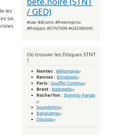
bête.noire (STNT
/ GED)
e les
es six
#sax #drums #freeimprov
ristes
#freejazz #STNT009 #GEDBE045
Où trouver les Disques STNT
?
Nantes
:
Mélomane
Rennes
:
Blindspot
Paris
:
Souffle Continu
Brest
:
Badseeds
Roche/Yon
:
Domino Panda
Soundohm
Bandcamp
Discogs