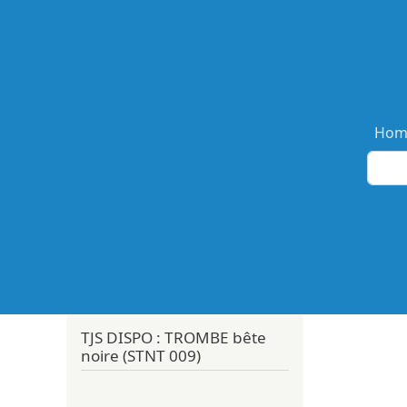
Ma
Hom
TJS DISPO : TROMBE bête
noire (STNT 009)