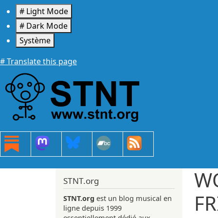
Aller au contenu principal
# Light Mode
# Dark Mode
Système
# Translate this page
W
STNT.org
FR
STNT.org
est un blog musical en
ligne depuis 1999
essentiellement dédié aux