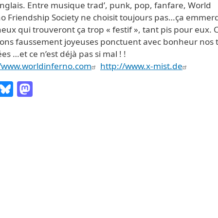
nglais. Entre musique trad’, punk, pop, fanfare, World
no Friendship Society ne choisit toujours pas…ça emmerd
eux qui trouveront ça trop « festif », tant pis pour eux. C
ons faussement joyeuses ponctuent avec bonheur nos t
es …et ce n’est déjà pas si mal ! !
//www.worldinferno.com
http://www.x-mist.de
Email
Bluesky
Mastodon