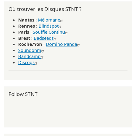
Où trouver les Disques STNT ?
Nantes
:
Mélomane
Rennes
:
Blindspot
Paris
:
Souffle Continu
Brest
:
Badseeds
Roche/Yon
:
Domino Panda
Soundohm
Bandcamp
Discogs
Follow STNT