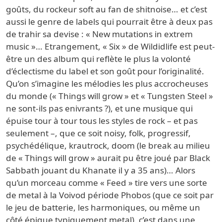
goûts, du rockeur soft au fan de shitnoise… et c’est
aussi le genre de labels qui pourrait être à deux pas
de trahir sa devise : « New mutations in extrem
music »… Etrangement, « Six » de Wildidlife est peut-
être un des album qui reflète le plus la volonté
d’éclectisme du label et son goût pour l’originalité.
Qu’on s’imagine les mélodies les plus accrocheuses
du monde (« Things will grow » et « Tungsten Steel »
ne sont-ils pas enivrants ?), et une musique qui
épuise tour à tour tous les styles de rock – et pas
seulement –, que ce soit noisy, folk, progressif,
psychédélique, krautrock, doom (le break au milieu
de « Things will grow » aurait pu être joué par Black
Sabbath jouant du Khanate il y a 35 ans)… Alors
qu’un morceau comme « Feed » tire vers une sorte
de metal à la Voivod période Phobos (que ce soit par
le jeu de batterie, les harmoniques, ou même un
côté épique typiquement metal), c’est dans une