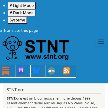
Aller au contenu principal
# Light Mode
# Dark Mode
Système
# Translate this page
STNT.org
STNT.org
est un blog musical en ligne depuis 1999
essentiellement dédié aux musiques No Wave, Noise,
HxC, Free-Improv, Expérimentales, Drone, Pop éclopée