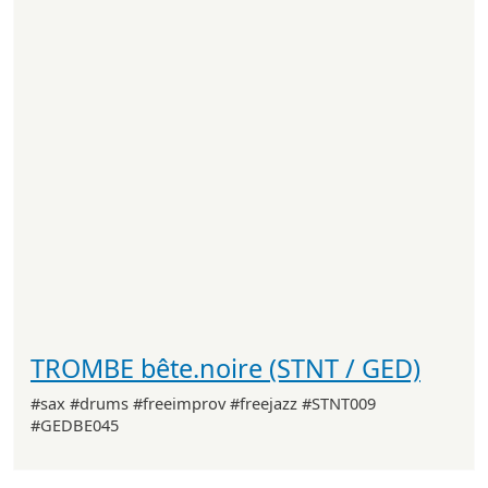
TROMBE bête.noire (STNT / GED)
#sax #drums #freeimprov #freejazz #STNT009
#GEDBE045