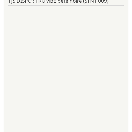
TJS DISPO : TROMBE bête noire (STNT 009)