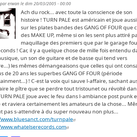
 par
erwan
le
dim 20/03/2005 - 00:00
Ach du rock... avec toute la conscience de son
histoire ! TURN PALE est américain et joue aussi
sur les plates bandes des GANG OF FOUR que c
des MAKE UP, même si on les sent plus attiré pa
maquillage des premiers que par le garage fo
conds ! Car, il y a quelque chose de mille fois entendu 
usique, un son de guitare et de basse qui tend vers
e...) les mêmes démangeaisons que celles qui ont consa
lus de 20 ans les superbes GANG OF FOUR (période
ainment...) ! C-est la voix qui sauve l-affaire, sachant au
aire le pître que se perdre tout tristounet ou révolté dan
 TURN PALE joue avec le feu dans l-ambiance post punk 
et raviera certainement les amateurs de la chose... Mêm
ut pas s-attendre à du super nouveau non plus...
//www.bluesanct.com/turnpale
//www.whatelserecords.com