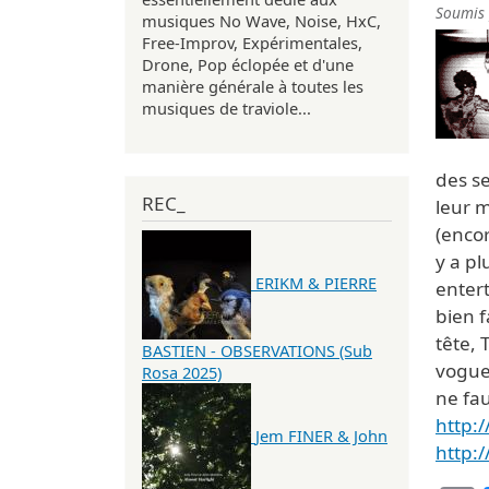
Soumis
musiques No Wave, Noise, HxC,
Free-Improv, Expérimentales,
Drone, Pop éclopée et d'une
manière générale à toutes les
musiques de traviole...
des se
REC_
leur m
(encor
y a p
ERIKM & PIERRE
entert
bien f
tête,
BASTIEN - OBSERVATIONS (Sub
vogue 
Rosa 2025)
ne fa
http:
Jem FINER & John
http: