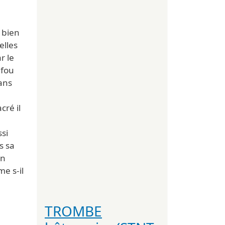
 bien
elles
r le
ufou
dans
cré il
ssi
s sa
en
e s-il
TROMBE