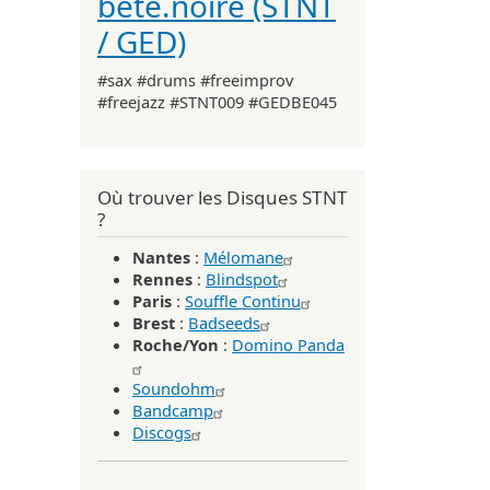
bête.noire (STNT
/ GED)
#sax #drums #freeimprov
#freejazz #STNT009 #GEDBE045
Où trouver les Disques STNT
?
Nantes
:
Mélomane
Rennes
:
Blindspot
Paris
:
Souffle Continu
Brest
:
Badseeds
Roche/Yon
:
Domino Panda
Soundohm
Bandcamp
Discogs