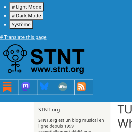
Aller au contenu principal
# Light Mode
# Dark Mode
Système
# Translate this page
TU
STNT.org
Wh
STNT.org
est un blog musical en
ligne depuis 1999
essentiellement dédié aux