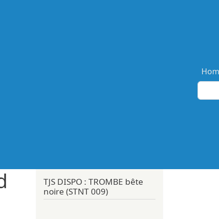
Ma
Hom
d
TJS DISPO : TROMBE bête
noire (STNT 009)