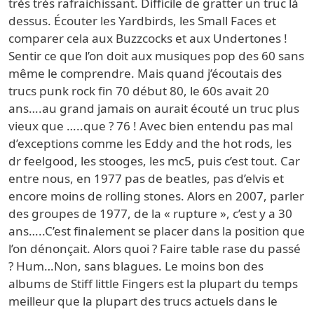
très très rafraichissant. Difficile de gratter un truc là
dessus. Écouter les Yardbirds, les Small Faces et
comparer cela aux Buzzcocks et aux Undertones !
Sentir ce que l’on doit aux musiques pop des 60 sans
même le comprendre. Mais quand j’écoutais des
trucs punk rock fin 70 début 80, le 60s avait 20
ans….au grand jamais on aurait écouté un truc plus
vieux que …..que ? 76 ! Avec bien entendu pas mal
d’exceptions comme les Eddy and the hot rods, les
dr feelgood, les stooges, les mc5, puis c’est tout. Car
entre nous, en 1977 pas de beatles, pas d’elvis et
encore moins de rolling stones. Alors en 2007, parler
des groupes de 1977, de la « rupture », c’est y a 30
ans…..C’est finalement se placer dans la position que
l’on dénonçait. Alors quoi ? Faire table rase du passé
? Hum…Non, sans blagues. Le moins bon des
albums de Stiff little Fingers est la plupart du temps
meilleur que la plupart des trucs actuels dans le