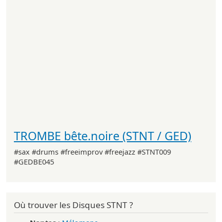
TROMBE bête.noire (STNT / GED)
#sax #drums #freeimprov #freejazz #STNT009
#GEDBE045
Où trouver les Disques STNT ?