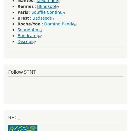
Nantes
:
Mélomane
Rennes
:
Blindspot
Paris
:
Souffle Continu
Brest
:
Badseeds
Roche/Yon
:
Domino Panda
Soundohm
Bandcamp
Discogs
Follow STNT
REC_