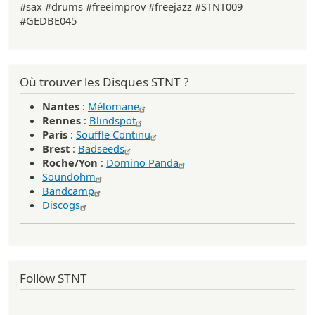
#sax #drums #freeimprov #freejazz #STNT009
#GEDBE045
Où trouver les Disques STNT ?
Nantes
:
Mélomane
Rennes
:
Blindspot
Paris
:
Souffle Continu
Brest
:
Badseeds
Roche/Yon
:
Domino Panda
Soundohm
Bandcamp
Discogs
Follow STNT