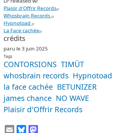
LP released w/
Plaisir d'Offrir Records
Whosbrain Records
Hypnotoad
La Face cachée
crédits
paru le 3 juin 2025
Tags
CONTORSIONS
TIMÜT
whosbrain records
Hypnotoad
la face cachée
BETUNIZER
james chance
NO WAVE
Plaisir d'Offrir Records
Email
Bluesky
Mastodon