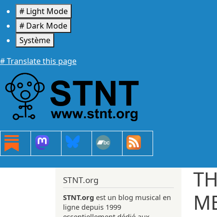
Aller au contenu principal
# Light Mode
# Dark Mode
Système
# Translate this page
TH
STNT.org
ME
STNT.org
est un blog musical en
ligne depuis 1999
essentiellement dédié aux