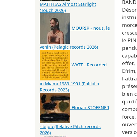
BAND 
MATTHIAS Almost Starlight
Désorm
(Touch 2026)
instru
morce
MOURIR - nous, le
cresce
le PIN
venin (Pelagic records 2026)
pendue
capabl
effet,
WATT - Recorded
Efrim,
l-attr
in Miami 1989-1991 (Palilalia
présen
Records 2023)
bien c
qui dé
Florian STOFFNER
combat
force,
ouver
- bijou (Relative Pitch records
versi
2026)