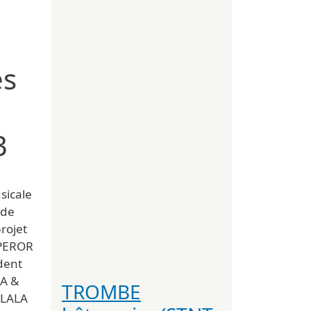
es
3
sicale
 de
rojet
PEROR
édent
RA &
TROMBE
ALALA