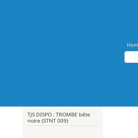
Ma
Hom
TJS DISPO : TROMBE bête
noire (STNT 009)