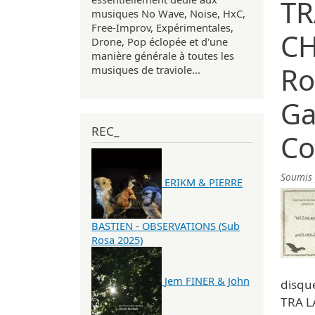
TR
musiques No Wave, Noise, HxC,
Free-Improv, Expérimentales,
CH
Drone, Pop éclopée et d'une
manière générale à toutes les
Ro
musiques de traviole...
Ga
REC_
Co
Soumis
ERIKM & PIERRE
BASTIEN - OBSERVATIONS (Sub
Rosa 2025)
Jem FINER & John
disqu
TRA L