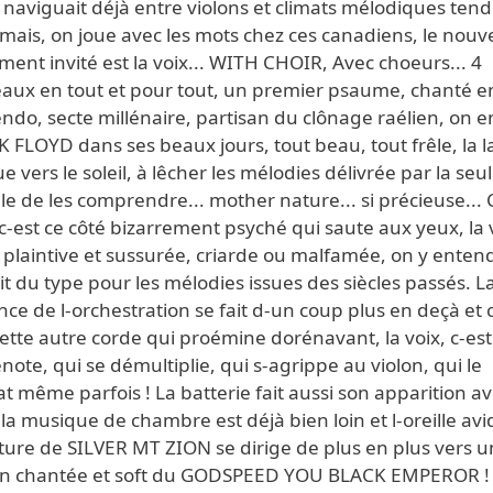
naviguait déjà entre violons et climats mélodiques tend
ais, on joue avec les mots chez ces canadiens, le nouv
ment invité est la voix... WITH CHOIR, Avec choeurs... 4
aux en tout et pour tout, un premier psaume, chanté e
ndo, secte millénaire, partisan du clônage raélien, on 
K FLOYD dans ses beaux jours, tout beau, tout frêle, la 
 vers le soleil, à lêcher les mélodies délivrée par la seu
e de les comprendre... mother nature... si précieuse... 
 c-est ce côté bizarrement psyché qui saute aux yeux, la 
 plaintive et sussurée, criarde ou malfamée, on y enten
ait du type pour les mélodies issues des siècles passés. L
ce de l-orchestration se fait d-un coup plus en deçà et 
ette autre corde qui proémine dorénavant, la voix, c-est 
note, qui se démultiplie, qui s-agrippe au violon, qui le
 même parfois ! La batterie fait aussi son apparition a
 la musique de chambre est déjà bien loin et l-oreille avi
ture de SILVER MT ZION se dirige de plus en plus vers 
on chantée et soft du GODSPEED YOU BLACK EMPEROR !