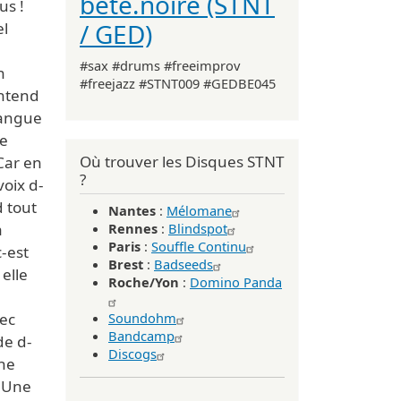
bête.noire (STNT
us !
/ GED)
el
#sax #drums #freeimprov
n
#freejazz #STNT009 #GEDBE045
entend
langue
le
Où trouver les Disques STNT
Car en
?
voix d-
d tout
Nantes
:
Mélomane
a
Rennes
:
Blindspot
Paris
:
Souffle Continu
c-est
Brest
:
Badseeds
elle
Roche/Yon
:
Domino Panda
vec
Soundohm
Bandcamp
de d-
Discogs
une
 Une