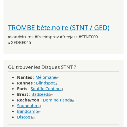
TROMBE bête.noire (STNT / GED)
#sax #drums #freeimprov #freejazz #STNT009
#GEDBE045
Où trouver les Disques STNT ?
Nantes
:
Mélomane
Rennes
:
Blindspot
Paris
:
Souffle Continu
Brest
:
Badseeds
Roche/Yon
:
Domino Panda
Soundohm
Bandcamp
Discogs