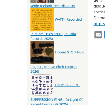
de Ni
disqu
venin (Pelagic records 2026)
sorti
Disme
WATT - Recorded
http:
in Miami 1989-1991 (Palilalia
Records 2023)
Florian STOFFNER
- bijou (Relative Pitch records
2026)
EDDY CURRENT
SUPPRESSION RING - In Light Of
Recent Events (SR 2026)