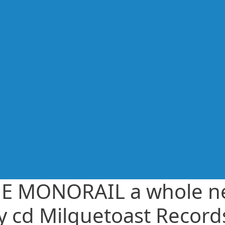
E MONORAIL a whole n
ty cd Milquetoast Record