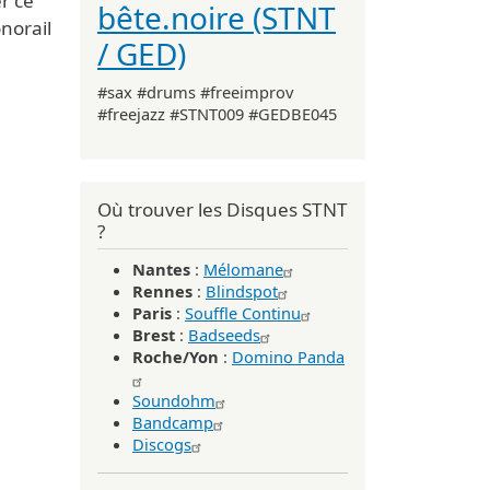
r ce
bête.noire (STNT
norail
/ GED)
#sax #drums #freeimprov
#freejazz #STNT009 #GEDBE045
Où trouver les Disques STNT
?
Nantes
:
Mélomane
Rennes
:
Blindspot
Paris
:
Souffle Continu
Brest
:
Badseeds
Roche/Yon
:
Domino Panda
Soundohm
Bandcamp
Discogs