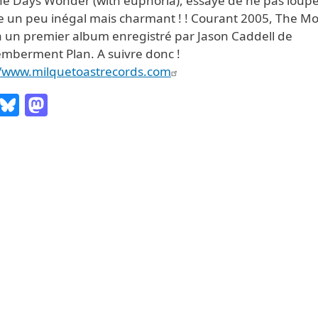
ne Days Wonder (with euphoria), essaye de ne pas loupe
e un peu inégal mais charmant ! ! Courant 2005, The Mo
ra un premier album enregistré par Jason Caddell de
mberment Plan. A suivre donc !
//www.milquetoastrecords.com
Email
Bluesky
Mastodon