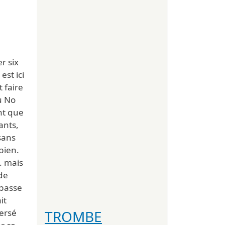
r six
est ici
 faire
u No
nt que
ants,
sans
 bien.
… mais
de
 passe
it
TROMBE
versé