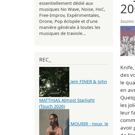
essentiellement dédié aux
20
musiques No Wave, Noise, HxC,
Free-Improv, Expérimentales,
Drone, Pop éclopée et d'une
Soumis
manière générale à toutes les
musiques de traviole...
REC_
Knife,
des vo
Jem FINER & John
le qua
en avo
Quelq
MATTHIAS Almost Starlight
les jo
(Touch 2026)
leur f
comme 
MOURIR - nous, le
avoir 