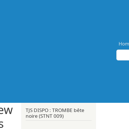
Ma
Hom
ew
TJS DISPO : TROMBE bête
noire (STNT 009)
s