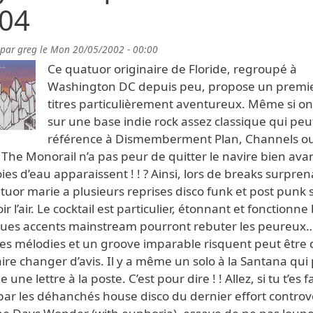
04
 par
greg
le
Mon 20/05/2002 - 00:00
Ce quatuor originaire de Floride, regroupé à
Washington DC depuis peu, propose un premie
titres particulièrement aventureux. Même si on 
sur une base indie rock assez classique qui peut
référence à Dismemberment Plan, Channels o
 The Monorail n’a pas peur de quitter le navire bien ava
ies d’eau apparaissent ! ! ? Ainsi, lors de breaks surpren
tuor marie a plusieurs reprises disco funk et post punk 
ir l’air. Le cocktail est particulier, étonnant et fonctionne
ues accents mainstream pourront rebuter les peureux
lies mélodies et un groove imparable risquent peut être 
aire changer d’avis. Il y a même un solo à la Santana qui
une lettre à la poste. C’est pour dire ! ! Allez, si tu t’es fa
par les déhanchés house disco du dernier effort contro