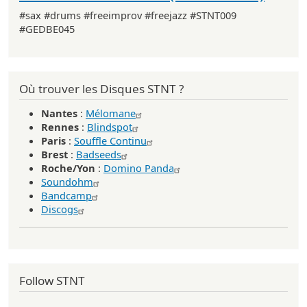
#sax #drums #freeimprov #freejazz #STNT009
#GEDBE045
Où trouver les Disques STNT ?
Nantes
:
Mélomane
Rennes
:
Blindspot
Paris
:
Souffle Continu
Brest
:
Badseeds
Roche/Yon
:
Domino Panda
Soundohm
Bandcamp
Discogs
Follow STNT