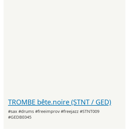
TROMBE bête.noire (STNT / GED)
#sax #drums #freeimprov #freejazz #STNT009
#GEDBE045