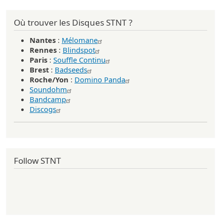
Où trouver les Disques STNT ?
Nantes
:
Mélomane
Rennes
:
Blindspot
Paris
:
Souffle Continu
Brest
:
Badseeds
Roche/Yon
:
Domino Panda
Soundohm
Bandcamp
Discogs
Follow STNT