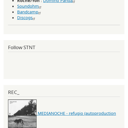
Roche/Yon
:
Domino Panda
Soundohm
Bandcamp
Discogs
Follow STNT
REC_
MEDIANOCHE - refugio (autoproduction