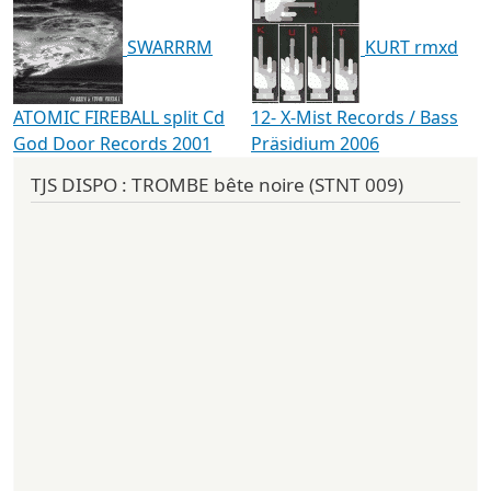
SWARRRM
KURT rmxd
ATOMIC FIREBALL split Cd
12- X-Mist Records / Bass
God Door Records 2001
Präsidium 2006
TJS DISPO : TROMBE bête noire (STNT 009)