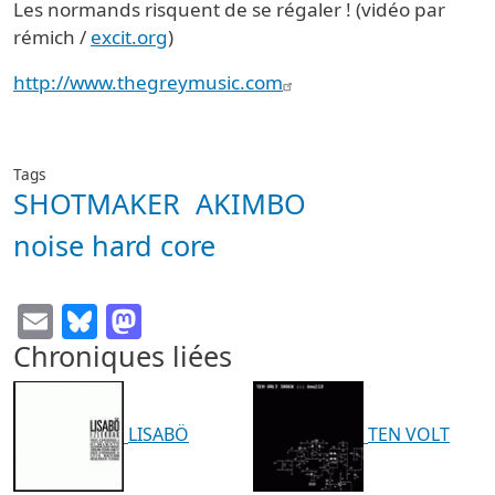
Les normands risquent de se régaler ! (vidéo par
rémich /
excit.org
)
http://www.thegreymusic.com
Tags
SHOTMAKER
AKIMBO
noise hard core
Email
Bluesky
Mastodon
Chroniques liées
LISABÖ
TEN VOLT