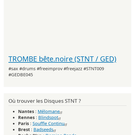
TROMBE bête.noire (STNT / GED)
#sax #drums #freeimprov #freejazz #STNT009
#GEDBE045
Où trouver les Disques STNT ?
Nantes
:
Mélomane
Rennes
:
Blindspot
Paris
:
Souffle Continu
Brest
:
Badseeds