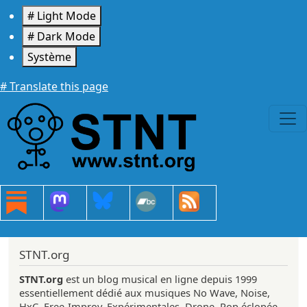
Aller au contenu principal
# Light Mode
# Dark Mode
Système
# Translate this page
STNT.org
STNT.org
est un blog musical en ligne depuis 1999
essentiellement dédié aux musiques No Wave, Noise,
HxC, Free-Improv, Expérimentales, Drone, Pop éclopée