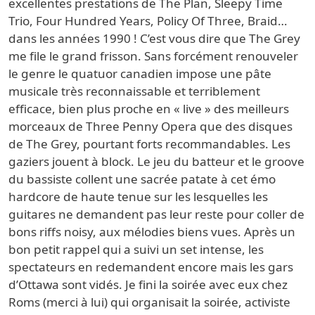
excellentes prestations de The Plan, Sleepy Time
Trio, Four Hundred Years, Policy Of Three, Braid…
dans les années 1990 ! C’est vous dire que The Grey
me file le grand frisson. Sans forcément renouveler
le genre le quatuor canadien impose une pâte
musicale très reconnaissable et terriblement
efficace, bien plus proche en « live » des meilleurs
morceaux de Three Penny Opera que des disques
de The Grey, pourtant forts recommandables. Les
gaziers jouent à block. Le jeu du batteur et le groove
du bassiste collent une sacrée patate à cet émo
hardcore de haute tenue sur les lesquelles les
guitares ne demandent pas leur reste pour coller de
bons riffs noisy, aux mélodies biens vues. Après un
bon petit rappel qui a suivi un set intense, les
spectateurs en redemandent encore mais les gars
d’Ottawa sont vidés. Je fini la soirée avec eux chez
Roms (merci à lui) qui organisait la soirée, activiste