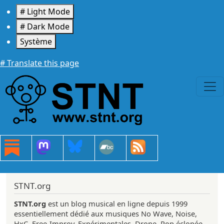
Aller au contenu principal
# Light Mode
# Dark Mode
Système
# Translate this page
STNT.org
STNT.org
est un blog musical en ligne depuis 1999
essentiellement dédié aux musiques No Wave, Noise,
HxC, Free-Improv, Expérimentales, Drone, Pop éclopée