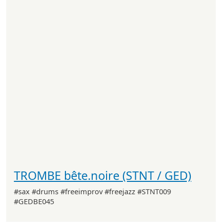
TROMBE bête.noire (STNT / GED)
#sax #drums #freeimprov #freejazz #STNT009
#GEDBE045