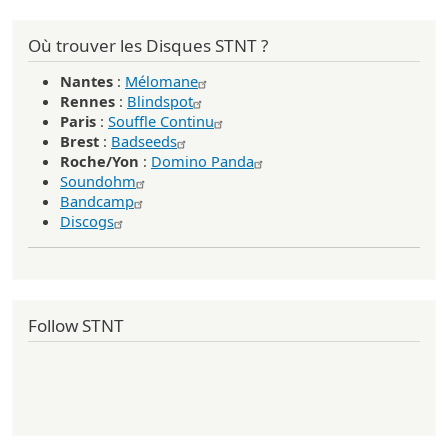
Où trouver les Disques STNT ?
Nantes
:
Mélomane
Rennes
:
Blindspot
Paris
:
Souffle Continu
Brest
:
Badseeds
Roche/Yon
:
Domino Panda
Soundohm
Bandcamp
Discogs
Follow STNT