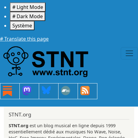
Aller au contenu principal
# Light Mode
# Dark Mode
Système
# Translate this page
STNT.org
STNT.org
est un blog musical en ligne depuis 1999
essentiellement dédié aux musiques No Wave, Noise,
HxC, Free-Improv, Expérimentales, Drone, Pop éclopée