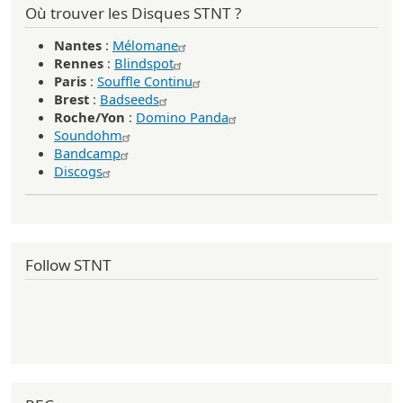
Où trouver les Disques STNT ?
Nantes
:
Mélomane
Rennes
:
Blindspot
Paris
:
Souffle Continu
Brest
:
Badseeds
Roche/Yon
:
Domino Panda
Soundohm
Bandcamp
Discogs
Follow STNT