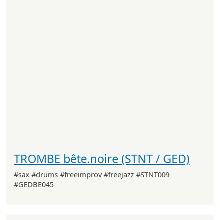
TROMBE bête.noire (STNT / GED)
#sax #drums #freeimprov #freejazz #STNT009
#GEDBE045