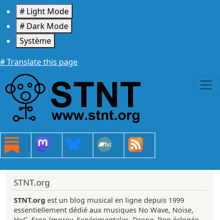
Aller au contenu principal
# Light Mode
# Dark Mode
Système
# Translate this page
STNT.org
STNT.org
est un blog musical en ligne depuis 1999
essentiellement dédié aux musiques No Wave, Noise,
HxC, Free-Improv, Expérimentales, Drone, Pop éclopée