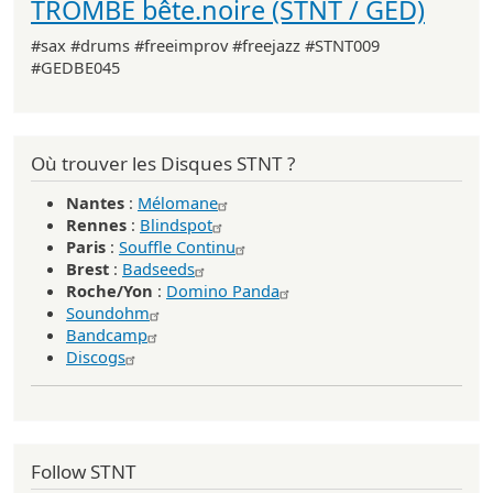
TROMBE bête.noire (STNT / GED)
#sax #drums #freeimprov #freejazz #STNT009
#GEDBE045
Où trouver les Disques STNT ?
Nantes
:
Mélomane
Rennes
:
Blindspot
Paris
:
Souffle Continu
Brest
:
Badseeds
Roche/Yon
:
Domino Panda
Soundohm
Bandcamp
Discogs
Follow STNT