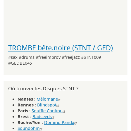
TROMBE bête.noire (STNT / GED)
#sax #drums #freeimprov #freejazz #STNT009
#GEDBE045
Où trouver les Disques STNT ?
Nantes
:
Mélomane
Rennes
:
Blindspot
Paris
:
Souffle Continu
Brest
:
Badseeds
Roche/Yon
:
Domino Panda
Soundohm