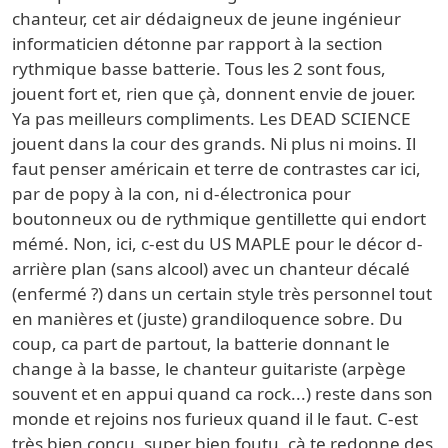
chanteur, cet air dédaigneux de jeune ingénieur
informaticien détonne par rapport à la section
rythmique basse batterie. Tous les 2 sont fous,
jouent fort et, rien que çà, donnent envie de jouer.
Ya pas meilleurs compliments. Les DEAD SCIENCE
jouent dans la cour des grands. Ni plus ni moins. Il
faut penser américain et terre de contrastes car ici,
par de popy à la con, ni d-électronica pour
boutonneux ou de rythmique gentillette qui endort
mémé. Non, ici, c-est du US MAPLE pour le décor d-
arrière plan (sans alcool) avec un chanteur décalé
(enfermé ?) dans un certain style très personnel tout
en manières et (juste) grandiloquence sobre. Du
coup, ca part de partout, la batterie donnant le
change à la basse, le chanteur guitariste (arpège
souvent et en appui quand ca rock...) reste dans son
monde et rejoins nos furieux quand il le faut. C-est
très bien concu, super bien foutu, çà te redonne des