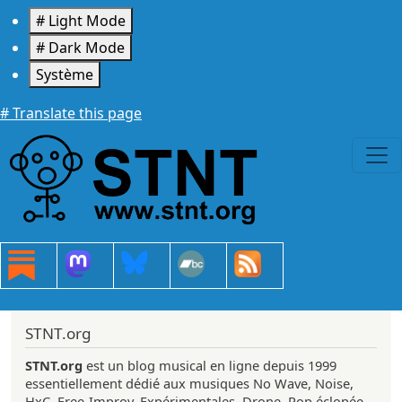
Aller au contenu principal
# Light Mode
# Dark Mode
Système
# Translate this page
STNT.org
STNT.org
est un blog musical en ligne depuis 1999
essentiellement dédié aux musiques No Wave, Noise,
HxC, Free-Improv, Expérimentales, Drone, Pop éclopée