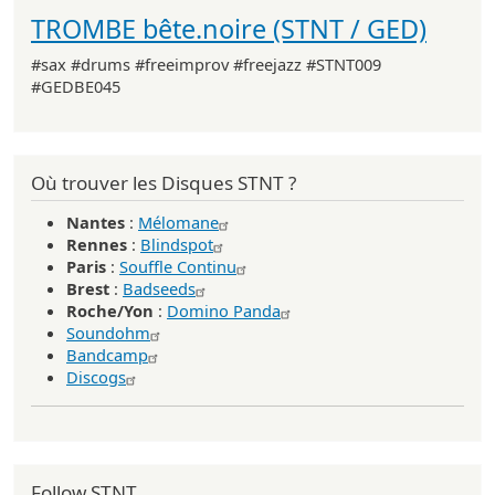
TROMBE bête.noire (STNT / GED)
#sax #drums #freeimprov #freejazz #STNT009
#GEDBE045
Où trouver les Disques STNT ?
Nantes
:
Mélomane
Rennes
:
Blindspot
Paris
:
Souffle Continu
Brest
:
Badseeds
Roche/Yon
:
Domino Panda
Soundohm
Bandcamp
Discogs
Follow STNT