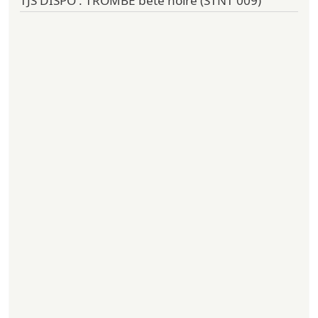
TJS DISPO : TROMBE bête noire (STNT 009)