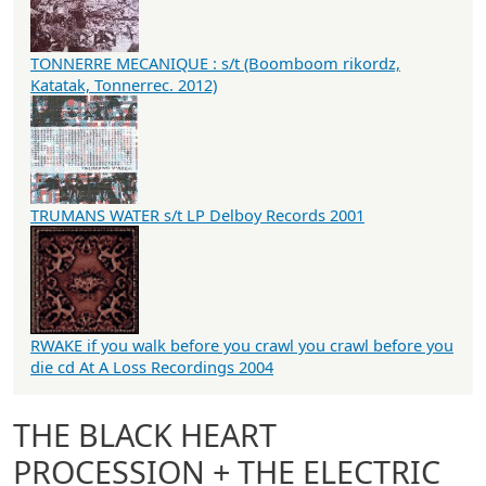
TONNERRE MECANIQUE : s/t (Boomboom rikordz,
Katatak, Tonnerrec. 2012)
TRUMANS WATER s/t LP Delboy Records 2001
RWAKE if you walk before you crawl you crawl before you
die cd At A Loss Recordings 2004
THE BLACK HEART
PROCESSION + THE ELECTRIC