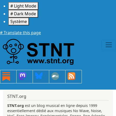
Aller au contenu principal
# Light Mode
# Dark Mode
Système
# Translate this page
STNT.org
STNT.org
est un blog musical en ligne depuis 1999
essentiellement dédié aux musiques No Wave, Noise,
HxC, Free-Improv, Expérimentales, Drone, Pop éclopée