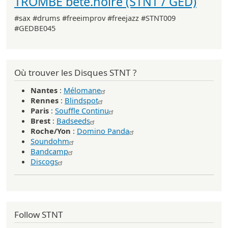
TROMBE bête.noire (STNT / GED)
#sax #drums #freeimprov #freejazz #STNT009
#GEDBE045
Où trouver les Disques STNT ?
Nantes
:
Mélomane
Rennes
:
Blindspot
Paris
:
Souffle Continu
Brest
:
Badseeds
Roche/Yon
:
Domino Panda
Soundohm
Bandcamp
Discogs
Follow STNT