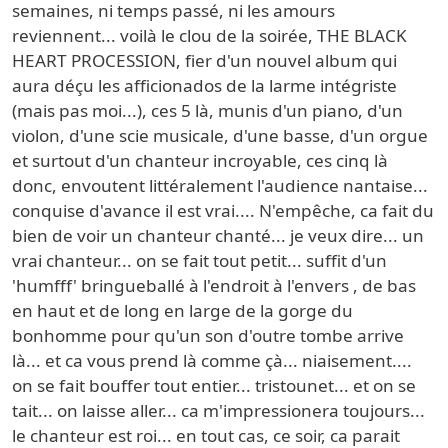
semaines, ni temps passé, ni les amours
reviennent... voilà le clou de la soirée, THE BLACK
HEART PROCESSION, fier d'un nouvel album qui
aura déçu les afficionados de la larme intégriste
(mais pas moi...), ces 5 là, munis d'un piano, d'un
violon, d'une scie musicale, d'une basse, d'un orgue
et surtout d'un chanteur incroyable, ces cinq là
donc, envoutent littéralement l'audience nantaise...
conquise d'avance il est vrai.... N'empêche, ca fait du
bien de voir un chanteur chanté... je veux dire... un
vrai chanteur... on se fait tout petit... suffit d'un
'humfff' bringueballé à l'endroit à l'envers , de bas
en haut et de long en large de la gorge du
bonhomme pour qu'un son d'outre tombe arrive
là... et ca vous prend là comme çà... niaisement....
on se fait bouffer tout entier... tristounet... et on se
tait... on laisse aller... ca m'impressionera toujours...
le chanteur est roi... en tout cas, ce soir, ca parait