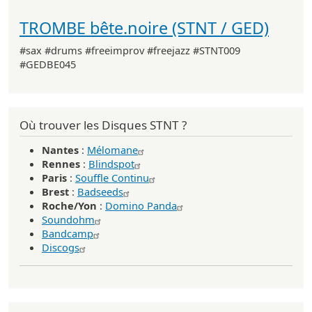
TROMBE bête.noire (STNT / GED)
#sax #drums #freeimprov #freejazz #STNT009
#GEDBE045
Où trouver les Disques STNT ?
Nantes
:
Mélomane
Rennes
:
Blindspot
Paris
:
Souffle Continu
Brest
:
Badseeds
Roche/Yon
:
Domino Panda
Soundohm
Bandcamp
Discogs