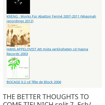
KRENG : Works For Abattoir Fermé 2007-2011 (Miasmah
recordings 2012)
HANS APPELQVIST Att möta verkligheten cd Hapna
Records 2003
BOCAGE 0.2 cd Tête de Block 2006
THE BETTER THOUGHTS TO
COME TIELNICH split 7- Esb/