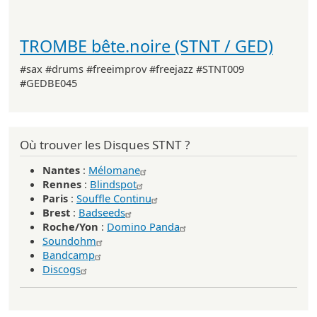
TROMBE bête.noire (STNT / GED)
#sax #drums #freeimprov #freejazz #STNT009
#GEDBE045
Où trouver les Disques STNT ?
Nantes
:
Mélomane
Rennes
:
Blindspot
Paris
:
Souffle Continu
Brest
:
Badseeds
Roche/Yon
:
Domino Panda
Soundohm
Bandcamp
Discogs