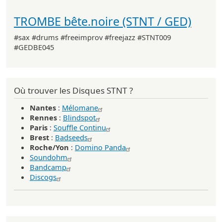
TROMBE bête.noire (STNT / GED)
#sax #drums #freeimprov #freejazz #STNT009
#GEDBE045
Où trouver les Disques STNT ?
Nantes
:
Mélomane
Rennes
:
Blindspot
Paris
:
Souffle Continu
Brest
:
Badseeds
Roche/Yon
:
Domino Panda
Soundohm
Bandcamp
Discogs