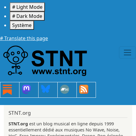
Aller au contenu principal
# Light Mode
# Dark Mode
Système
# Translate this page
STNT.org
STNT.org
est un blog musical en ligne depuis 1999
essentiellement dédié aux musiques No Wave, Noise,
HxC, Free-Improv, Expérimentales, Drone, Pop éclopée