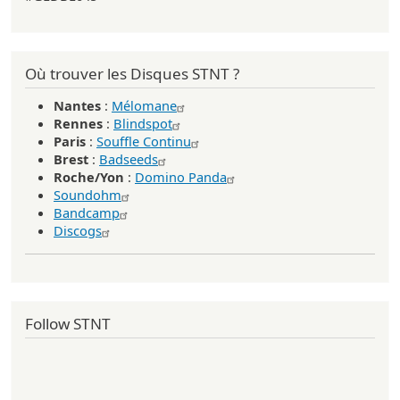
Où trouver les Disques STNT ?
Nantes
:
Mélomane
Rennes
:
Blindspot
Paris
:
Souffle Continu
Brest
:
Badseeds
Roche/Yon
:
Domino Panda
Soundohm
Bandcamp
Discogs
Follow STNT