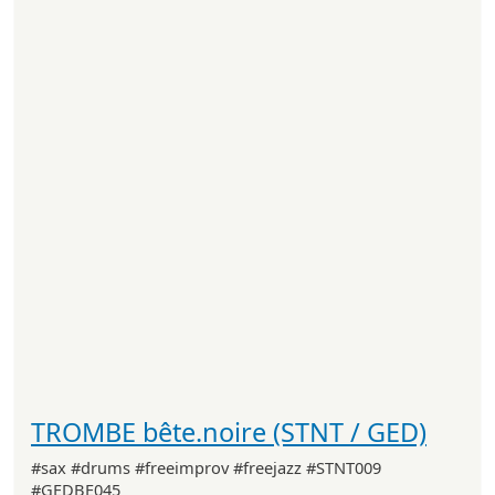
TROMBE bête.noire (STNT / GED)
#sax #drums #freeimprov #freejazz #STNT009
#GEDBE045