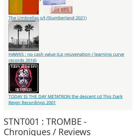
The Umbrellas s/t (Slumberland 2021)
HAWKS : no cash value (Lp rejuvenation / learning curve
records 2016)
TODAY IS THE DAY METATRON the descent cd This Dark
Reign Recordings 2001
STNT001 : TROMBE -
Chroniques / Reviews