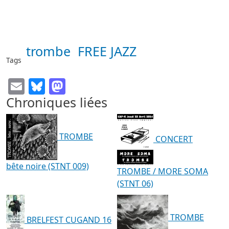
trombe
FREE JAZZ
Tags
Email
Bluesky
Mastodon
Chroniques liées
TROMBE
CONCERT
bête noire (STNT 009)
TROMBE / MORE SOMA
(STNT 06)
TROMBE
BRELFEST CUGAND 16