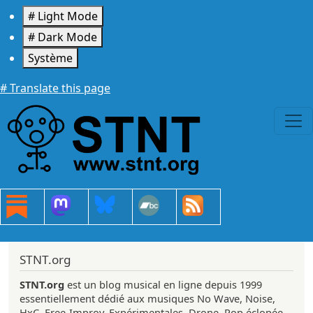
Aller au contenu principal
# Light Mode
# Dark Mode
Système
# Translate this page
STNT.org
STNT.org
est un blog musical en ligne depuis 1999
essentiellement dédié aux musiques No Wave, Noise,
HxC, Free-Improv, Expérimentales, Drone, Pop éclopée