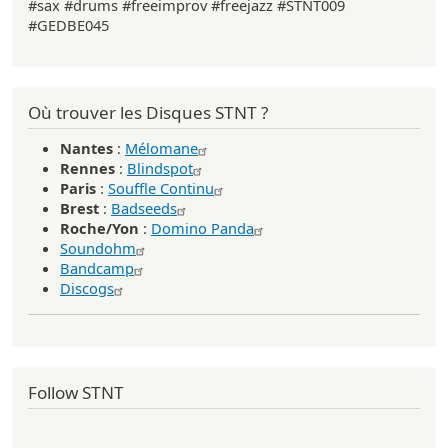
#sax #drums #freeimprov #freejazz #STNT009
#GEDBE045
Où trouver les Disques STNT ?
Nantes
:
Mélomane
Rennes
:
Blindspot
Paris
:
Souffle Continu
Brest
:
Badseeds
Roche/Yon
:
Domino Panda
Soundohm
Bandcamp
Discogs
Follow STNT