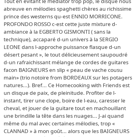
Tout en évitant le médiator trop pop, le disque nous
abreuve en mélodies spaghetti chères au richissime
prince des westerns qu-est ENNIO MORRICONE.
PROFONDO ROSSO c-est cette juste mixture d-
ambiance à la EGBERTO GISMONTI ( sans la
technique), accaparé d-un univers à la SERGIO
LEONE dans l-approche puissance flasque d-un
désert pesant », le tout délicieusement saupoudré
d-un rafraichissant mélange de cordes de guitares
facon BAIGNEURS en slip « peau de vache cousu
main» (trio notoire from BORDEAUX sur les potagers
natures...). Bref... Ce Homecooking with Friends est
un disque de paix, de pleinitude. Profiter de l-
instant, tirer une clope, boire de l-eau, caresser le
cheval, et jouer de la guitare tout en machouillant
une brindille la tête dans les nuages... J-ai quand
même du mal avec certaines mélodies, trop «
CLANNAD » à mon goût... alors que les BAIGNEURS