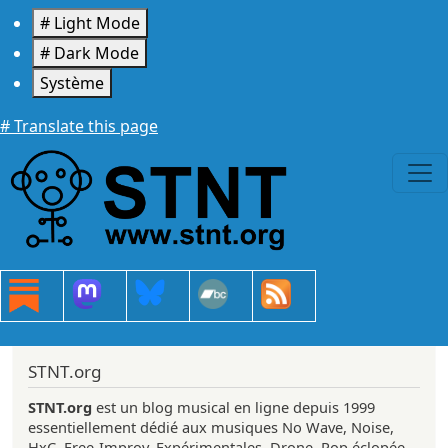
Aller au contenu principal
# Light Mode
# Dark Mode
Système
# Translate this page
STNT.org
STNT.org
est un blog musical en ligne depuis 1999
essentiellement dédié aux musiques No Wave, Noise,
HxC, Free-Improv, Expérimentales, Drone, Pop éclopée