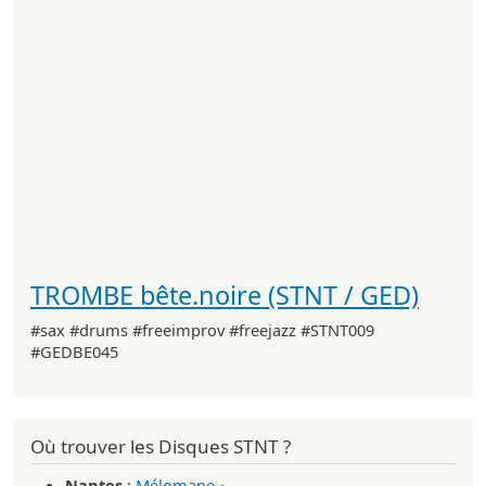
TROMBE bête.noire (STNT / GED)
#sax #drums #freeimprov #freejazz #STNT009
#GEDBE045
Où trouver les Disques STNT ?
Nantes
:
Mélomane