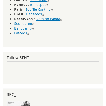
Rennes
:
Blindspot
Paris
:
Souffle Continu
Brest
:
Badseeds
Roche/Yon
:
Domino Panda
Soundohm
Bandcamp
Discogs
Follow STNT
REC_