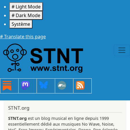
Aller au contenu principal
# Light Mode
# Dark Mode
Système
# Translate this page
STNT.org
STNT.org
est un blog musical en ligne depuis 1999
essentiellement dédié aux musiques No Wave, Noise,
HxC, Free-Improv, Expérimentales, Drone, Pop éclopée