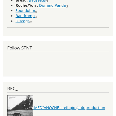
Brest
:
Badseeds
Roche/Yon
:
Domino Panda
Soundohm
Bandcamp
Discogs
Follow STNT
REC_
MEDIANOCHE - refugio (autoproduction