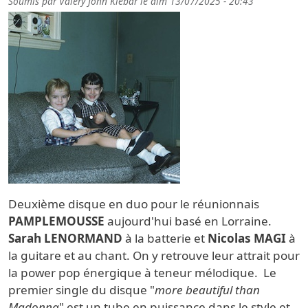
Soumis par
Valery John Klebar
le
dim 13/07/2025 - 20:43
Deuxième disque en duo pour le réunionnais
PAMPLEMOUSSE
aujourd'hui basé en Lorraine.
Sarah LENORMAND
à la batterie et
Nicolas MAGI
à
la guitare et au chant. On y retrouve leur attrait pour
la power pop énergique à teneur mélodique. Le
premier single du disque "
more beautiful than
Madonna
" est un tube en puissance dans le style et