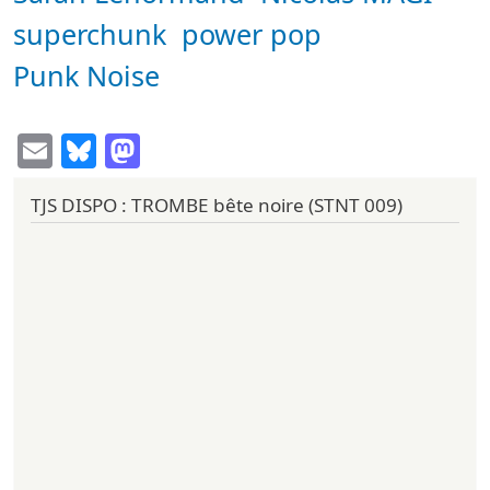
superchunk
power pop
Punk Noise
Email
Bluesky
Mastodon
TJS DISPO : TROMBE bête noire (STNT 009)