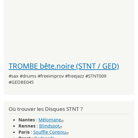
TROMBE bête.noire (STNT / GED)
#sax #drums #freeimprov #freejazz #STNT009
#GEDBE045
Où trouver les Disques STNT ?
Nantes
:
Mélomane
Rennes
:
Blindspot
Paris
:
Souffle Continu