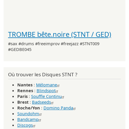
TROMBE bête.noire (STNT / GED)
#sax #drums #freeimprov #freejazz #STNT009
#GEDBE045
Où trouver les Disques STNT ?
Nantes
:
Mélomane
Rennes
:
Blindspot
Paris
:
Souffle Continu
Brest
:
Badseeds
Roche/Yon
:
Domino Panda
Soundohm
Bandcamp
Discogs