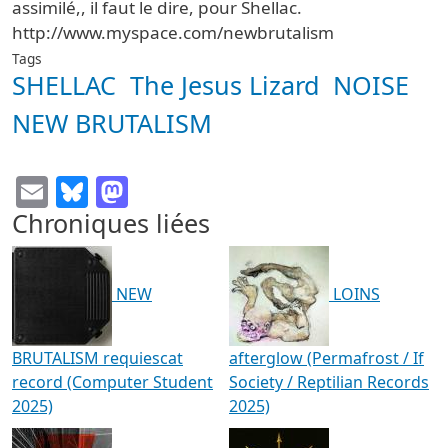
assimilé,, il faut le dire, pour Shellac.
http://www.myspace.com/newbrutalism
Tags
SHELLAC
The Jesus Lizard
NOISE
NEW BRUTALISM
Email
Bluesky
Mastodon
Chroniques liées
NEW
LOINS
BRUTALISM requiescat
afterglow (Permafrost / If
record (Computer Student
Society / Reptilian Records
2025)
2025)