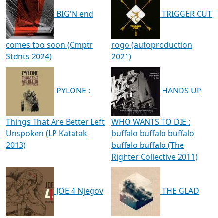
BIG'N end
TRIGGER CUT
comes too soon (Cmptr
rogo (autoproduction
Stdnts 2024)
2021)
PYLONE :
HANDS UP
Things That Are Better Left
WHO WANTS TO DIE :
Unspoken (LP Katatak
buffalo buffalo buffalo
2013)
buffalo buffalo (The
Righter Collective 2011)
JOE 4 Njegov
THE GLAD