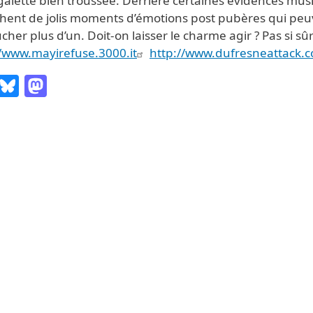
galette bien troussée. Derrière certaines évidences mus
chent de jolis moments d’émotions post pubères qui pe
cher plus d’un. Doit-on laisser le charme agir ? Pas si sûr
//www.mayirefuse.3000.it
http://www.dufresneattack.
Email
Bluesky
Mastodon