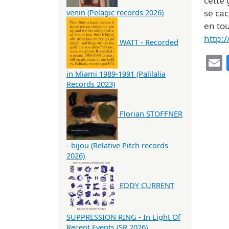
cette 
se ca
venin (Pelagic records 2026)
en tou
http:
WATT - Recorded
in Miami 1989-1991 (Palilalia
Records 2023)
Florian STOFFNER
- bijou (Relative Pitch records
2026)
EDDY CURRENT
SUPPRESSION RING - In Light Of
Recent Events (SR 2026)