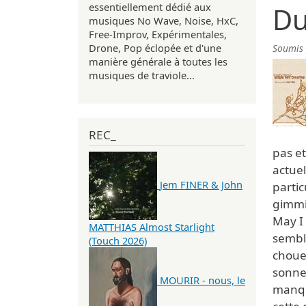
essentiellement dédié aux
Du
musiques No Wave, Noise, HxC,
Free-Improv, Expérimentales,
Drone, Pop éclopée et d'une
Soumis
manière générale à toutes les
musiques de traviole...
REC_
pas e
actue
Jem FINER & John
partic
gimmi
May I 
MATTHIAS Almost Starlight
sembl
(Touch 2026)
chouet
sonne
MOURIR - nous, le
manqu