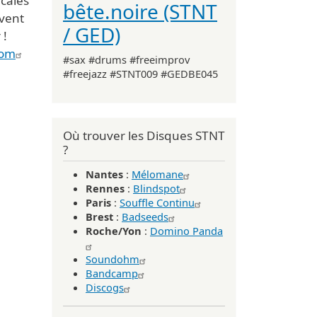
icales
bête.noire (STNT
uvent
/ GED)
 !
com
#sax #drums #freeimprov
#freejazz #STNT009 #GEDBE045
Où trouver les Disques STNT
?
Nantes
:
Mélomane
Rennes
:
Blindspot
Paris
:
Souffle Continu
Brest
:
Badseeds
Roche/Yon
:
Domino Panda
Soundohm
Bandcamp
Discogs