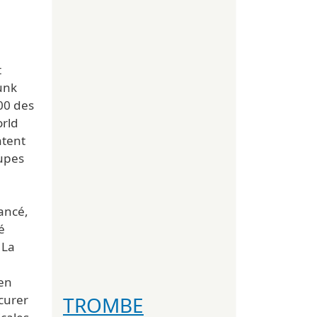
t
unk
00 des
orld
ntent
oupes
ancé,
é
 La
en
TROMBE
curer