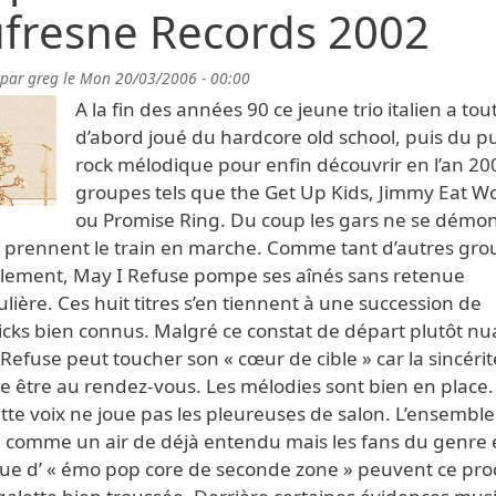
fresne Records 2002
 par
greg
le
Mon 20/03/2006 - 00:00
A la fin des années 90 ce jeune trio italien a tou
d’abord joué du hardcore old school, puis du p
rock mélodique pour enfin découvrir en l’an 20
groupes tels que the Get Up Kids, Jimmy Eat W
ou Promise Ring. Du coup les gars ne se démo
t prennent le train en marche. Comme tant d’autres gr
llement, May I Refuse pompe ses aînés sans retenue
ulière. Ces huit titres s’en tiennent à une succession de
cks bien connus. Malgré ce constat de départ plutôt nu
Refuse peut toucher son « cœur de cible » car la sincérit
e être au rendez-vous. Les mélodies sont bien en place.
te voix ne joue pas les pleureuses de salon. L’ensemble
 comme un air de déjà entendu mais les fans du genre 
e d’ « émo pop core de seconde zone » peuvent ce pro