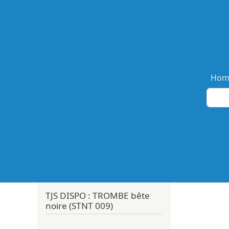
Ma
Hom
TJS DISPO : TROMBE bête
noire (STNT 009)