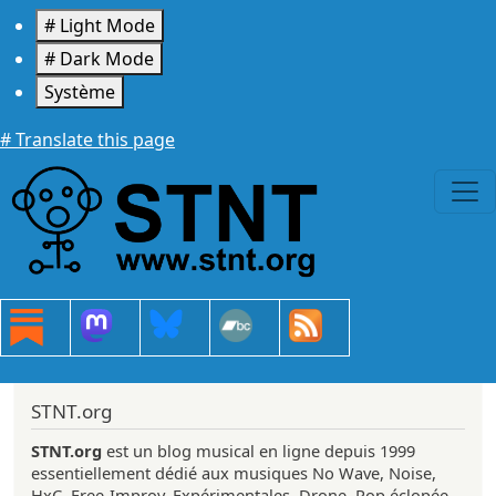
Aller au contenu principal
# Light Mode
# Dark Mode
Système
# Translate this page
STNT.org
STNT.org
est un blog musical en ligne depuis 1999
essentiellement dédié aux musiques No Wave, Noise,
HxC, Free-Improv, Expérimentales, Drone, Pop éclopée