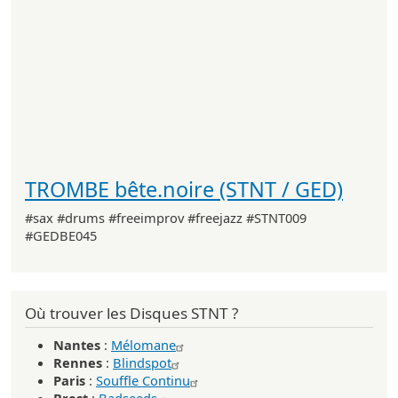
TROMBE bête.noire (STNT / GED)
#sax #drums #freeimprov #freejazz #STNT009
#GEDBE045
Où trouver les Disques STNT ?
Nantes
:
Mélomane
Rennes
:
Blindspot
Paris
:
Souffle Continu
Brest
:
Badseeds