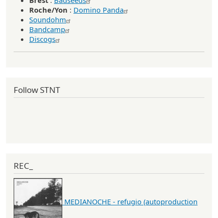
Roche/Yon
:
Domino Panda
Soundohm
Bandcamp
Discogs
Follow STNT
REC_
MEDIANOCHE - refugio (autoproduction