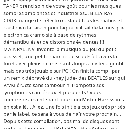
TAKER prend soin de votre goût pour les musiques
sombres ambiantes et industrielles... BILLY RAY
CIRIX mange de l-électro costaud tous les matins et
c-est bien la raison pour laquelle il fait de la musique
électronica cramoisie à base de rythmes
démantibulés et de distorsions évidentes !!!
MAINPAL INV. invente la musique du jeu du petit
pousset, une petite marche de scouts à travers la
forêt avec pleins de méchants loups à éviter... gentil
mais pas très jouable sur PC ! On finit la compil par
un remix dépravé du -hey jude- des BEATLES sur qui
V/VM éructe sans tambour ni trompette ses
lymphomes cancéreux et purulents ! Vous
comprenez maintenant pourquoi Mister Harrisson s-
en est allé... Allez, une fois initié à ces jeux très prisés
par le label, ce sera à vous de haïr votre prochain...
Depuis cette compilation, pas mal de disques sont
sortis, notamment ce LP de V/Vm HelpAphexTwin