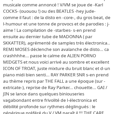
musicale comme annoncé ! V/VM se joue de -Karl
COCKS- (ououou !) ou des BEATLES -hey jude-
comme il faut : de la disto en -core-, du gros beat, de
l-humour et une tonne de provocs et de parodies : j-
aime ! La compilation de -starbes- s-en prend
ensuite au dernier tube de MADONNA ( par
SKKATTER), agrémenté de samples très électronica..
REMI MOSES déclenche son avalanche de disto... ca
crashhhhe... passe le calme de ALIEN PORNO
MIDGETS et nous voici arrivé au sombre et excellent
ICON OF TROAT, juste mixture du bruit blanc et d-un
piano midi bien senti... RAY PARKER SNR s-en prend
au thème repris par THE FALL a une époque (sur -
extricate-), reprise de Ray Parker... chouette... GAI /
JIN se lance dans quelques biniouseries
vagabondant entre frivolité de l-électronica et
débilité profonde sur rythmes déglingués : le
générique préféré du V / VM paraît il !!! THE CARE