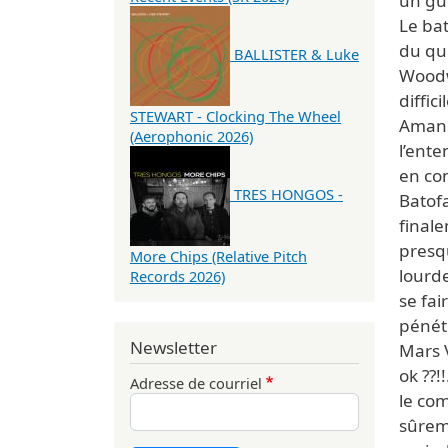
un gu
Le bat
du qu
BALLISTER & Luke
Woodwa
diffic
STEWART - Clocking The Wheel
Amand
(Aerophonic 2026)
l’ente
en co
TRES HONGOS -
Batofa
finale
presqu
More Chips (Relative Pitch
lourd
Records 2026)
se fa
pénétr
Newsletter
Mars 
ok ??!
Adresse de courriel
le co
sûreme