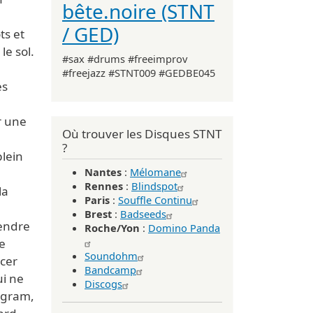
bête.noire (STNT
/ GED)
ts et
le sol.
#sax #drums #freeimprov
#freejazz #STNT009 #GEDBE045
es
r une
Où trouver les Disques STNT
?
plein
Nantes
:
Mélomane
Rennes
:
Blindspot
la
Paris
:
Souffle Continu
Brest
:
Badseeds
rendre
Roche/Yon
:
Domino Panda
Je
Soundohm
acer
Bandcamp
ui ne
Discogs
rogram,