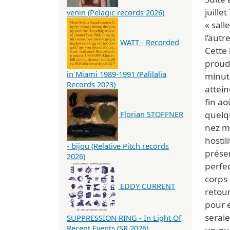
juille
venin (Pelagic records 2026)
« sall
l’autr
WATT - Recorded
Cette 
proudl
in Miami 1989-1991 (Palilalia
minut
Records 2023)
attei
fin ao
quelqu
Florian STOFFNER
nez ma
hostil
- bijou (Relative Pitch records
prése
2026)
perfec
corps 
EDDY CURRENT
retour
pour e
seraie
SUPPRESSION RING - In Light Of
Recent Events (SR 2026)