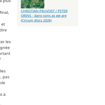
a plus
CHRISTIAN PRUVOST / PETER
inal,
ORINS - dans-sons as we are
(Circum discs 2026)
 et
dire
er les
oignée
urtant
f
n
les
, pas
ble
t à