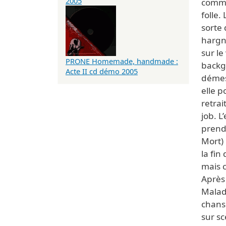
2005
comme
folle.
sorte 
hargn
sur le
PRONE Homemade, handmade :
backg
Acte II cd démo 2005
démesu
elle p
retrai
job. L
prendr
Mort) 
la fin
mais c
Après 
Malad
chanso
sur sc