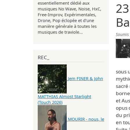
essentiellement dédié aux
23
musiques No Wave, Noise, HxC,
Free-Improv, Expérimentales,
Ba
Drone, Pop éclopée et d'une
manière générale à toutes les
musiques de traviole...
Soumis
REC_
sous u
mythi
Jem FINER & John
sacré
borne
MATTHIAS Almost Starlight
et Aus
(Touch 2026)
opus d
du pri
MOURIR - nous, le
en tou
Suite 