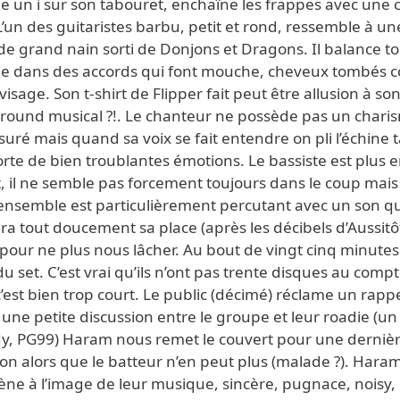
 un i sur son tabouret, enchaîne les frappes avec une c
 L’un des guitaristes barbu, petit et rond, ressemble à un
de grand nain sorti de Donjons et Dragons. Il balance to
e dans des accords qui font mouche, cheveux tombés co
 visage. Son t-shirt de Flipper fait peut être allusion à so
round musical ?!. Le chanteur ne possède pas un chari
ré mais quand sa voix se fait entendre on pli l’échine 
orte de bien troublantes émotions. Le bassiste est plus 
t, il ne semble pas forcement toujours dans le coup mais f
’ensemble est particulièrement percutant avec un son qu
a tout doucement sa place (après les décibels d’Aussitô
pour ne plus nous lâcher. Au bout de vingt cinq minutes 
 du set. C’est vrai qu’ils n’ont pas trente disques au comp
’est bien trop court. Le public (décimé) réclame un rappe
une petite discussion entre le groupe et leur roadie (un
y, PG99) Haram nous remet le couvert pour une derniè
n alors que le batteur n’en peut plus (malade ?). Haram
ène à l’image de leur musique, sincère, pugnace, noisy, 