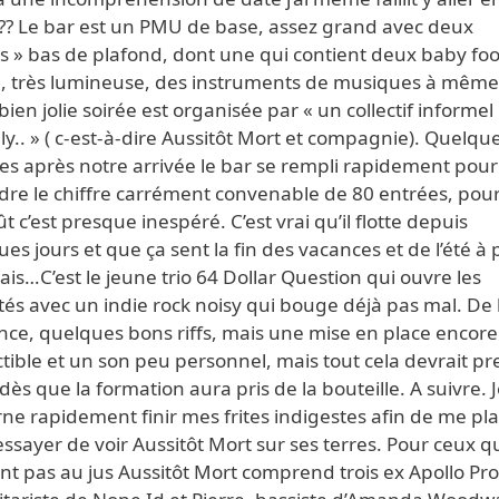
t ?? Le bar est un PMU de base, assez grand avec deux
es » bas de plafond, dont une qui contient deux baby foo
e, très lumineuse, des instruments de musiques à même 
bien jolie soirée est organisée par « un collectif informel
y.. » ( c-est-à-dire Aussitôt Mort et compagnie). Quelqu
es après notre arrivée le bar se rempli rapidement pour
ndre le chiffre carrément convenable de 80 entrées, pou
ût c’est presque inespéré. C’est vrai qu’il flotte depuis
es jours et que ça sent la fin des vacances et de l’été à 
is…C’est le jeune trio 64 Dollar Question qui ouvre les
ités avec un indie rock noisy qui bouge déjà pas mal. De 
nce, quelques bons riffs, mais une mise en place encore
tible et un son peu personnel, mais tout cela devrait p
dès que la formation aura pris de la bouteille. A suivre. 
ne rapidement finir mes frites indigestes afin de me pl
ssayer de voir Aussitôt Mort sur ses terres. Pour ceux q
nt pas au jus Aussitôt Mort comprend trois ex Apollo P