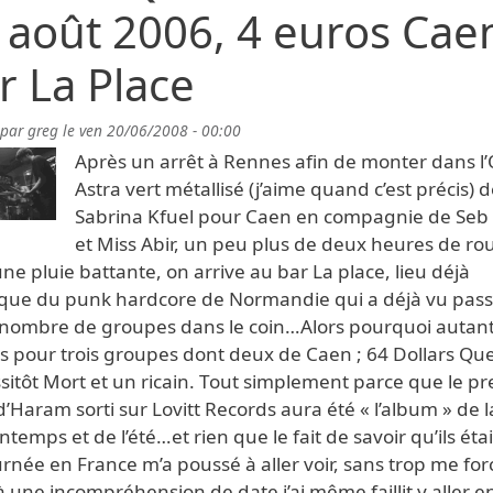
 août 2006, 4 euros Cae
r La Place
 par
greg
le
ven 20/06/2008 - 00:00
Après un arrêt à Rennes afin de monter dans l
Astra vert métallisé (j’aime quand c’est précis) 
Sabrina Kfuel pour Caen en compagnie de Seb 
et Miss Abir, un peu plus de deux heures de ro
ne pluie battante, on arrive au bar La place, lieu déjà
que du punk hardcore de Normandie qui a déjà vu pass
 nombre de groupes dans le coin…Alors pourquoi autan
s pour trois groupes dont deux de Caen ; 64 Dollars Qu
sitôt Mort et un ricain. Tout simplement parce que le p
’Haram sorti sur Lovitt Records aura été « l’album » de la
ntemps et de l’été…et rien que le fait de savoir qu’ils éta
rnée en France m’a poussé à aller voir, sans trop me forc
à une incompréhension de date j’ai même faillit y aller e