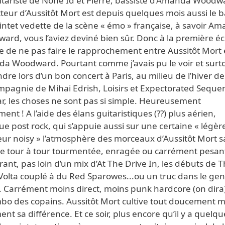
itariste de None Id et Pierre, bassiste d’Amanda Woodw
teur d’Aussitôt Mort est depuis quelques mois aussi le b
intet vedette de la scène « émo » française, à savoir A
rd, vous l’aviez deviné bien sûr. Donc à la première é
ile de ne pas faire le rapprochement entre Aussitôt Mort 
a Woodward. Pourtant comme j’avais pu le voir et surt
ndre lors d’un bon concert à Paris, au milieu de l’hiver de
mpagnie de Mihai Edrish, Loisirs et Expectorated Seque
r, les choses ne sont pas si simple. Heureusement
ment ! A l’aide des élans guitaristiques (??) plus aérien,
e post rock, qui s’appuie aussi sur une certaine « légèr
eur noisy » l’atmosphère des morceaux d’Aussitôt Mort 
ire tour à tour tourmentée, enragée ou carrément pesan
ant, pas loin d’un mix d’At The Drive In, les débuts de 
Volta couplé à du Red Sparowes...ou un truc dans le gen
!. Carrément moins direct, moins punk hardcore (on dira
mbo des copains. Aussitôt Mort cultive tout doucement m
nt sa différence. Et ce soir, plus encore qu’il y a quelqu