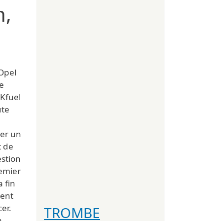
n,
’Opel
de
Kfuel
ute
er un
t de
estion
remier
 fin
ient
er.
TROMBE
n