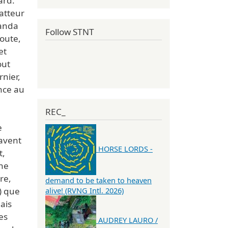
ard.
atteur
manda
Follow STNT
coute,
et
out
rnier,
nce au
REC_
e
savent
HORSE LORDS -
t,
The
re,
demand to be taken to heaven
) que
alive! (RVNG Intl. 2026)
ais
es
AUDREY LAURO /