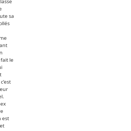
lasse
e
ute sa
llés
n
sme
tant
en
ait le
i
t
c’est
teur
l.
 ex
re
 est
et