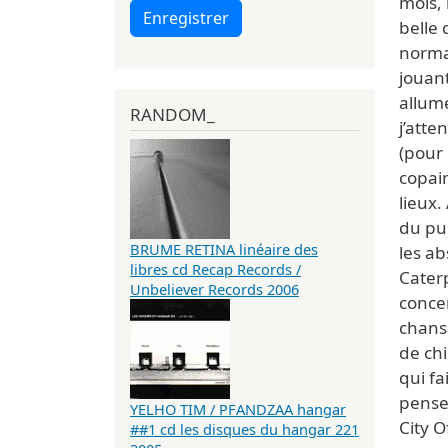
mois, 
Enregistrer
belle 
norma
jouant
allume
RANDOM_
j’atte
(pour 
copai
lieux.
du pub
BRUME RETINA linéaire des
les ab
libres cd Recap Records /
Caterp
Unbeliever Records 2006
conce
chanso
de chi
qui f
pense
YELHO TIM / PFANDZAA hangar
City O
##1 cd les disques du hangar 221