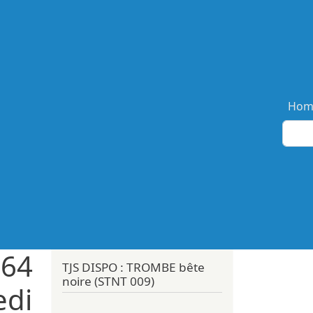
Ma
Hom
 64
TJS DISPO : TROMBE bête
noire (STNT 009)
edi