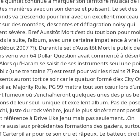
le quintet continue à marquer son territoire musical de l
des manières avec un son dense et puissant. Le set des
nds va crescendo pour finir avec un excellent morceau f
 sur des montées, descentes et déflagration noisy qui
nt sévère. Bref Aussitôt Mort c’est du tout bon pour moi
nds la suite, l’album, avec une certaine impatience à vrai 
début 2007 ??). Durant le set d’Aussitôt Mort le public de
ns venu voir 64 Dollar Question avait commencé à désert
 Alors qu’Haram se saisit de ses instruments seul une p
lic (une trentaine ??) est resté pour voir les ricains ?! Po
sents auront tort ce soir car le quatuor formé d’ex City O
illar, Majority Rule, PG 99 mettra tout son cœur lors d’u
rt fumeux où s’enchaîneront quelques unes des plus bel
ns de leur seul, unique et excellent album. Pas de pose
chi, juste du rock vénère, joué le plus sincèrement possi
ait référence à Drive Like Jehu mais pas seulement…On
ra aussi aux précédentes formations des gaziers, surtou
f Carterpillar pour ce son cru et râpeux. Le batteur, droit