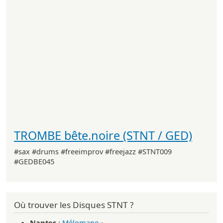
TROMBE bête.noire (STNT / GED)
#sax #drums #freeimprov #freejazz #STNT009
#GEDBE045
Où trouver les Disques STNT ?
Nantes
:
Mélomane