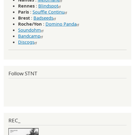
Rennes
:
Blindspot
Paris
:
Souffle Continu
Brest
:
Badseeds
Roche/Yon
:
Domino Panda
Soundohm
Bandcamp
Discogs
Follow STNT
REC_