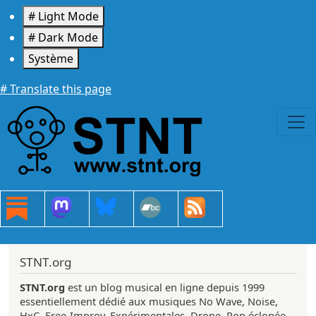
Aller au contenu principal
# Light Mode
# Dark Mode
Système
# Translate this page
STNT.org
STNT.org
est un blog musical en ligne depuis 1999
essentiellement dédié aux musiques No Wave, Noise,
HxC, Free-Improv, Expérimentales, Drone, Pop éclopée