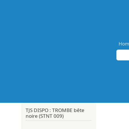
Ma
Hom
TJS DISPO : TROMBE bête
noire (STNT 009)