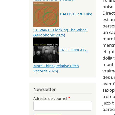
10 ana
noise 
Direct
BALLISTER & Luke
est a
person
STEWART - Clocking The Wheel
un cad
(Aerophonic 2026)
mardi 
mercr
TRES HONGOS -
et qui
dollar
montr
More Chips (Relative Pitch
vraime
Records 2026)
des u
avec 
Newsletter
saxop
trompe
Adresse de courriel
jazz-b
partic