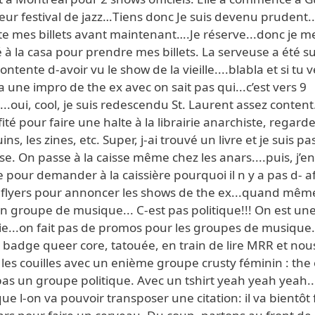
eur festival de jazz…Tiens donc Je suis devenu prudent..
te mes billets avant maintenant….Je réserve...donc je me
 à la casa pour prendre mes billets. La serveuse a été s
contente d-avoir vu le show de la vieille....blabla et si tu 
 a une impro de the ex avec on sait pas qui...c’est vers 9
..oui, cool, je suis redescendu St. Laurent assez content
fité pour faire une halte à la librairie anarchiste, regarde
ns, les zines, etc. Super, j-ai trouvé un livre et je suis pa
sse. On passe à la caisse même chez les anars....puis, j’en
e pour demander à la caissière pourquoi il n y a pas d- a
 flyers pour annoncer les shows de the ex...quand mêm
un groupe de musique... C-est pas politique!!! On est un
rie...on fait pas de promos pour les groupes de musique.
 badge queer core, tatouée, en train de lire MRR et nou
 les couilles avec un enième groupe crusty féminin : the
pas un groupe politique. Avec un tshirt yeah yeah yeah..
que l-on va pouvoir transposer une citation: il va bientôt f