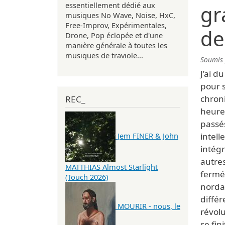
essentiellement dédié aux
gr
musiques No Wave, Noise, HxC,
Free-Improv, Expérimentales,
de
Drone, Pop éclopée et d'une
manière générale à toutes les
musiques de traviole...
Soumis
J’ai d
pour s
chroni
REC_
heureu
passé
intell
Jem FINER & John
intég
autres
MATTHIAS Almost Starlight
fermé
(Touch 2026)
nordam
différ
MOURIR - nous, le
révol
se fin