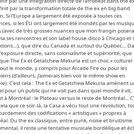
inir par une intégration directe de l’afrobeat dans the ex
init par la transformation totale de the ex en big band
in. Si l’Europe a largement été exposée à toutes ces
nces, si les ÉU ont largement été inondés par les musiq
s (avec de très grosses nuances que mon frangin poserai
ia ses rencontres et son label house-disco à Chicago et 
sations…), que dire du Canada et surtout du Québec… Da
l’exposure directe, sans colonialisme et supériorité, que
que The Ex et Getatchew Mekuria est un choc « culturel 
tout le monde, y compris pour Arcade Fire ou pour les
iens (d’ailleurs, j’aimerais bien voir le même show en
ie). C’est cela : The Ex et Getatchew Mekuria amènent 
el pour un public qui ne voit pas dans quel monde il vit,
t à Montréal : le Plateau versus le reste de Montréal… C
ela que ce soir-là, la Casa a vécu tout une révolution, to
ardement des codifications « artistiques » propres à
al. Du the ex classique, entre punk, noise et bruitisme
mental, il reste une tentative musicale bordélique et éc