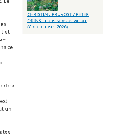
. Le
CHRISTIAN PRUVOST / PETER
ORINS - dans-sons as we are
ues
(Circum discs 2026)
t et
ses
ns ce
»
un choc
’est
ut un
latée