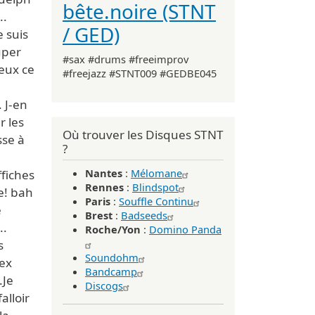
bête.noire (STNT
..
/ GED)
 suis
uper
#sax #drums #freeimprov
veux ce
#freejazz #STNT009 #GEDBE045
. J-en
r les
Où trouver les Disques STNT
sse à
?
Nantes
:
Mélomane
ffiches
Rennes
:
Blindspot
e! bah
Paris
:
Souffle Continu
e
Brest
:
Badseeds
..
Roche/Yon
:
Domino Panda
s
Soundohm
 ex
Bandcamp
.Je
Discogs
alloir