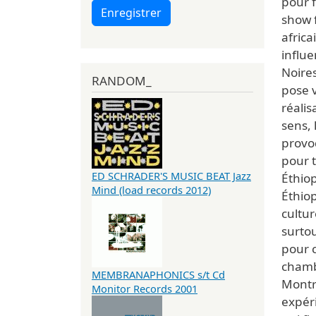
pour f
Enregistrer
show f
africa
influe
Noire
RANDOM_
pose v
réali
sens, 
provo
pour 
ED SCHRADER'S MUSIC BEAT Jazz
Éthiop
Mind (load records 2012)
Éthiop
cultur
surtou
pour c
chamb
MEMBRANAPHONICS s/t Cd
Montré
Monitor Records 2001
expéri