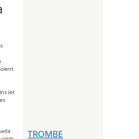
a
os
s
soient
ns (et
hes
anada
TROMBE
Guelph