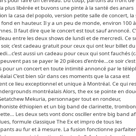
rs pour faire un cerveau. Du coup, partons au front de 
la plus libérée et buvons une pinte à la santé des anars
ion la casa del popolo, version petite salle de concert, la
u fond en hauteur. Il y a un peu de monde, environ 100 
nes. Il faut dire que le concert est tout sauf annoncé. C
eau entre les deux shows de lundi et de mercredi. Ce so
soir, c’est cadeau gratuit pour ceux qui ont leur billet du
edi…c’est aussi un cadeau pour ceux qui sont fauchés (c
 peuvent pas se payer le 20 pièces d’entrée…ce soir c’est
s pour un concert en toute intimité annoncé par le télé
éalai C’est bien sûr dans ces moments que la casa est
nt ce lieu exceptionnel et unique à Montréal. Ce qui re
ndergrounds montréalais Alors, the ex se pointe en dou
Getatchew Mekuria, personnager tout en rondeur,
honiste éthiopien et un big band de clarinette, trombon
tte… Les deux sets vont donc osciller entre big band af
lues, formule classique The Ex et impro de tous les
ipants au fur et à mesure. La fusion fonctionne parfait