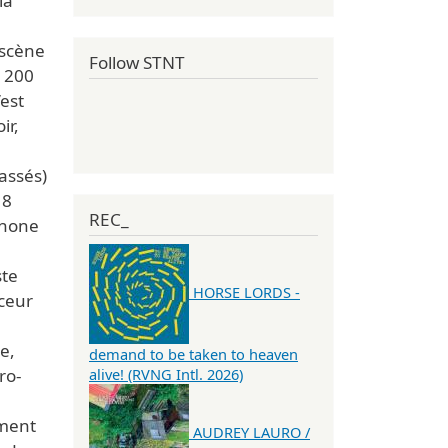
la
 scène
Follow STNT
à 200
’est
ir,
assés)
 8
REC_
phone
ste
HORSE LORDS -
ceur
e,
demand to be taken to heaven
ro-
alive! (RVNG Intl. 2026)
ement
AUDREY LAURO /