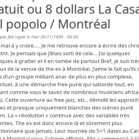
atuit ou 8 dollars La Cas
l popolo / Montréal
 par
fab tigan
le
mar 30/11/1999 - 00:00
u mal à y croire.... Je me retrouve encore à écrire des chr
tnt. Je pensais que j’étais sorti de cela... J’ai quelques
ques à gratter et il en tombe de partout Bref, je suis trè
x de la venue de the ex à Montréal. J’aime le fait qu’ils 
s d’un groupe militant anar de plus en plus complexe,
ectuel, à une démarche free punk qui saborde tout, en
rant comme vous le savez de nombreux musiciens africai
). Cette ouverture au free jazz, etc., démolit les approc
es et presque uniquement blanches des scènes punk
. La « révolution » continue avec des variables très
entes. The ex est donc encore là et sûrement plus
utionnaire que jamais. Leur tournée de 5+1 dates au C
it à Montréal pour 2 shows officiels. Elle a commencé à 