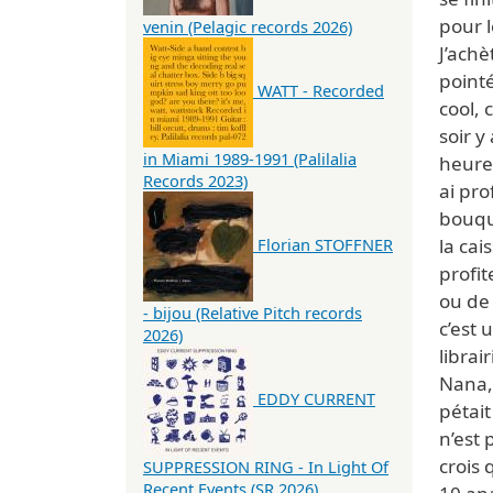
pour l
venin (Pelagic records 2026)
J’achè
pointé
WATT - Recorded
cool, 
soir y
in Miami 1989-1991 (Palilalia
heure.
Records 2023)
ai pro
bouqui
la cai
Florian STOFFNER
profit
ou de
- bijou (Relative Pitch records
c’est 
2026)
librai
Nana,
EDDY CURRENT
pétait
n’est 
crois 
SUPPRESSION RING - In Light Of
Recent Events (SR 2026)