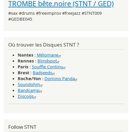
TROMBE bête.noire (STNT / GED)
#sax #drums #freeimprov #freejazz #STNT009
#GEDBE045
Où trouver les Disques STNT ?
Nantes
:
Mélomane
Rennes
:
Blindspot
Paris
:
Souffle Continu
Brest
:
Badseeds
Roche/Yon
:
Domino Panda
Soundohm
Bandcamp
Discogs
Follow STNT