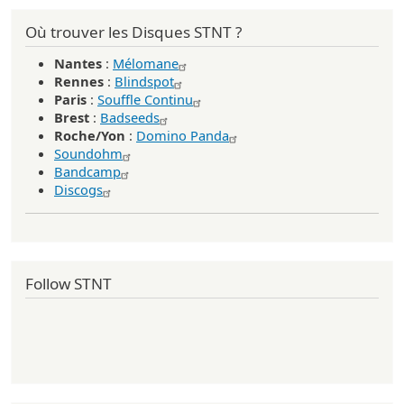
Où trouver les Disques STNT ?
Nantes
:
Mélomane
Rennes
:
Blindspot
Paris
:
Souffle Continu
Brest
:
Badseeds
Roche/Yon
:
Domino Panda
Soundohm
Bandcamp
Discogs
Follow STNT