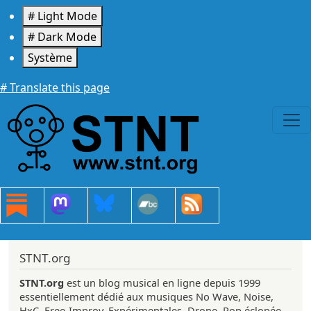
Aller au contenu principal
# Light Mode
# Dark Mode
Système
# Translate this page
STNT.org
STNT.org
est un blog musical en ligne depuis 1999
essentiellement dédié aux musiques No Wave, Noise,
HxC, Free-Improv, Expérimentales, Drone, Pop éclopée