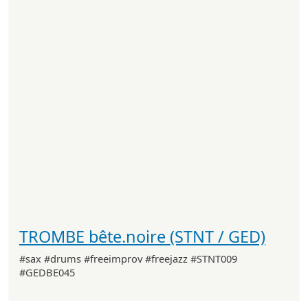
TROMBE bête.noire (STNT / GED)
#sax #drums #freeimprov #freejazz #STNT009
#GEDBE045