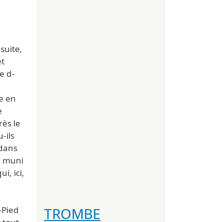
suite,
et
e d-
e en
e
rès le
-ils
edans
u, muni
i, ici,
TROMBE
-Pied