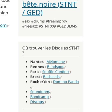
t tout
bête.noire (STNT
 une
/ GED)
 bien
#sax #drums #freeimprov
com
#freejazz #STNT009 #GEDBE045
Où trouver les Disques STNT
?
Nantes
:
Mélomane
Rennes
:
Blindspot
Paris
:
Souffle Continu
Brest
:
Badseeds
Roche/Yon
:
Domino Panda
Soundohm
Bandcamp
Discogs