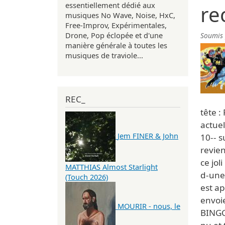
essentiellement dédié aux
re
musiques No Wave, Noise, HxC,
Free-Improv, Expérimentales,
Drone, Pop éclopée et d'une
Soumis
manière générale à toutes les
musiques de traviole...
REC_
tête :
actuel
Jem FINER & John
10-- s
revien
ce jol
MATTHIAS Almost Starlight
d-une 
(Touch 2026)
est ap
envoie
MOURIR - nous, le
BINGGG