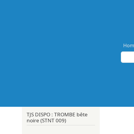
Ma
Hom
TJS DISPO : TROMBE bête
noire (STNT 009)