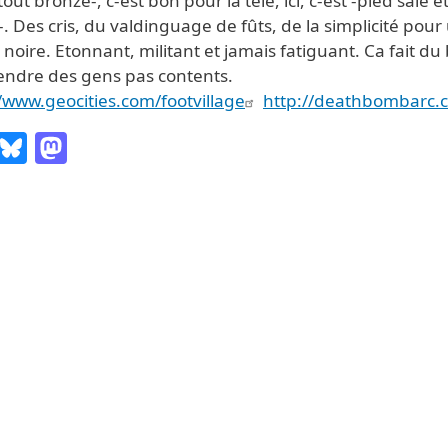
tout bronzé-, c-est bon pour la télé, ici, c-est -pied sale e
. Des cris, du valdinguage de fûts, de la simplicité pour
 noire. Etonnant, militant et jamais fatiguant. Ca fait du
endre des gens pas contents.
/www.geocities.com/footvillage
http://deathbombarc.
Email
Bluesky
Mastodon