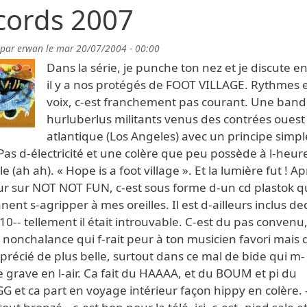
cords 2007
 par
erwan
le
mar 20/07/2004 - 00:00
Dans la série, je punche ton nez et je discute en
il y a nos protégés de FOOT VILLAGE. Rythmes 
voix, c-est franchement pas courant. Une band
hurluberlus militants venus des contrées ouest
atlantique (Los Angeles) avec un principe simpl
 Pas d-électricité et une colère que peu possède à l-heur
le (ah ah). « Hope is a foot village ». Et la lumière fut ! Ap
ur sur NOT NOT FUN, c-est sous forme d-un cd plastok qu
nent s-agripper à mes oreilles. Il est d-ailleurs inclus d
i 10-- tellement il était introuvable. C-est du pas conven
nonchalance qui f-rait peur à ton musicien favori mais qu
précié de plus belle, surtout dans ce mal de bide qui m-
 grave en l-air. Ca fait du HAAAA, et du BOUM et pi du
 et ca part en voyage intérieur façon hippy en colère. 