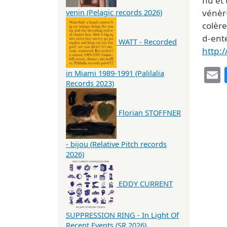
nu et 
vénèr-
venin (Pelagic records 2026)
colère
d-ent
WATT - Recorded
http:/
in Miami 1989-1991 (Palilalia
Records 2023)
Florian STOFFNER
- bijou (Relative Pitch records
2026)
EDDY CURRENT
SUPPRESSION RING - In Light Of
Recent Events (SR 2026)