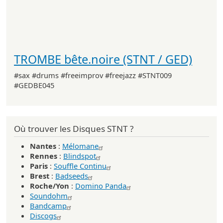
TROMBE bête.noire (STNT / GED)
#sax #drums #freeimprov #freejazz #STNT009
#GEDBE045
Où trouver les Disques STNT ?
Nantes
:
Mélomane
Rennes
:
Blindspot
Paris
:
Souffle Continu
Brest
:
Badseeds
Roche/Yon
:
Domino Panda
Soundohm
Bandcamp
Discogs