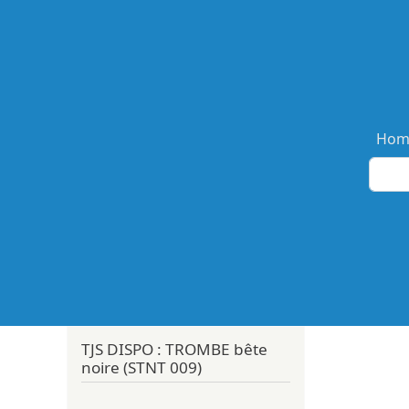
Ma
Hom
TJS DISPO : TROMBE bête
noire (STNT 009)