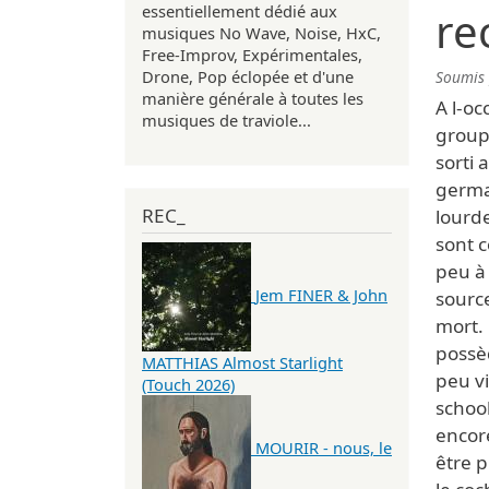
essentiellement dédié aux
re
musiques No Wave, Noise, HxC,
Free-Improv, Expérimentales,
Drone, Pop éclopée et d'une
Soumis
manière générale à toutes les
A l-oc
musiques de traviole...
groupe
sorti 
germa
REC_
lourd
sont c
peu à 
Jem FINER & John
source
mort. 
possè
MATTHIAS Almost Starlight
peu vi
(Touch 2026)
school
encore
MOURIR - nous, le
être 