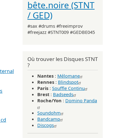
bête.noire (STNT
/ GED)
#sax #drums #freeimprov
#freejazz #STNT009 #GEDBE045
Où trouver les Disques STNT
?
ternal
Nantes
:
Mélomane
Rennes
:
Blindspot
Paris
:
Souffle Continu
ds
Brest
:
Badseeds
Roche/Yon
:
Domino Panda
Soundohm
Bandcamp
 cd
Discogs