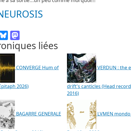
he à sa sortie...un peu comme moi quoi!!!
NEUROSIS
Email
Bluesky
Mastodon
oniques liées
CONVERGE Hum of
VERDUN : the e
Epitaph 2026)
drift's canticles (Head recor
2016)
BAGARRE GENERALE
LVMEN mondo