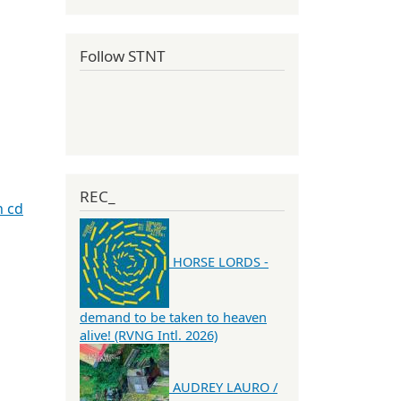
Follow STNT
REC_
n cd
HORSE LORDS -
demand to be taken to heaven
alive! (RVNG Intl. 2026)
AUDREY LAURO /