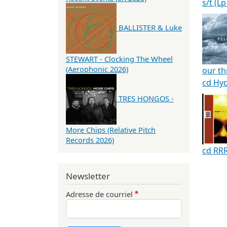
s/t (L
BALLISTER & Luke
STEWART - Clocking The Wheel
(Aerophonic 2026)
our th
cd Hy
TRES HONGOS -
More Chips (Relative Pitch
Records 2026)
cd RR
Newsletter
Adresse de courriel