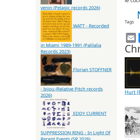
le coc
venin (Pelagic records 2026)
Tags
WATT - Recorded
Chr
in Miami 1989-1991 (Palilalia
Records 2023)
Florian STOFFNER
- bijou (Relative Pitch records
Hurt (
2026)
EDDY CURRENT
SUPPRESSION RING - In Light Of
Recent Events (SR 2026)