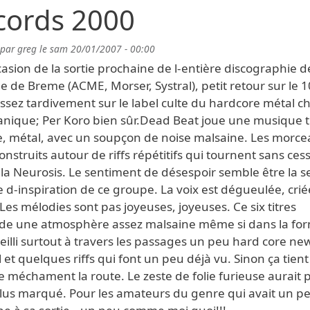
cords 2000
 par
greg
le
sam 20/01/2007 - 00:00
casion de la sortie prochaine de l-entière discographie d
 de Breme (ACME, Morser, Systral), petit retour sur le 1
assez tardivement sur le label culte du hardcore métal c
nique; Per Koro bien sûr.Dead Beat joue une musique t
e, métal, avec un soupçon de noise malsaine. Les morc
onstruits autour de riffs répétitifs qui tournent sans ces
la Neurosis. Le sentiment de désespoir semble être la s
 d-inspiration de ce groupe. La voix est dégueulée, criée
Les mélodies sont pas joyeuses, joyeuses. Ce six titres
de une atmosphère assez malsaine même si dans la form
eilli surtout à travers les passages un peu hard core ne
 et quelques riffs qui font un peu déjà vu. Sinon ça tient
 méchament la route. Le zeste de folie furieuse aurait 
plus marqué. Pour les amateurs du genre qui avait un pe