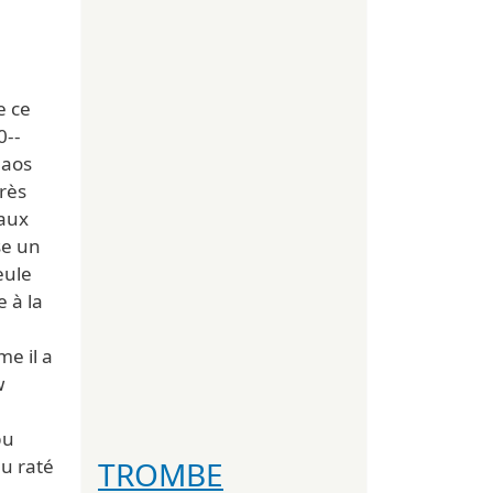
e ce
0--
haos
rès
eaux
se un
eule
 à la
e il a
w
pu
TROMBE
u raté