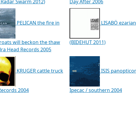
p Radar Swarm 2012)
Day After 2006
PELICAN the fire in
LISABÖ ezarian
roats will beckon the thaw
(BIDEHUT 2011)
dra Head Records 2005
KRUGER cattle truck
ISIS panoptico
Records 2004
Ipecac / southern 2004