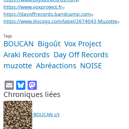
https://www.voxproject.fr
https://dayoffrecords.
bandcamp.com
https://www.discogs.com/label/
2674043-Muzotte
Tags
BOUCAN
Bigoût
Vox Project
Araki Records
Day Off Records
muzotte
Abréactions
NOISE
Email
Bluesky
Mastodon
Chroniques liées
BOUCAN s/t