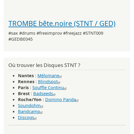
TROMBE bête.noire (STNT / GED)
#sax #drums #freeimprov #freejazz #STNT009
#GEDBE045
Où trouver les Disques STNT ?
Nantes
:
Mélomane
Rennes
:
Blindspot
Paris
:
Souffle Continu
Brest
:
Badseeds
Roche/Yon
:
Domino Panda
Soundohm
Bandcamp
Discogs