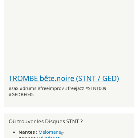
TROMBE bête.noire (STNT / GED)
#sax #drums #freeimprov #freejazz #STNT009
#GEDBE045
Où trouver les Disques STNT ?
Nantes
:
Mélomane