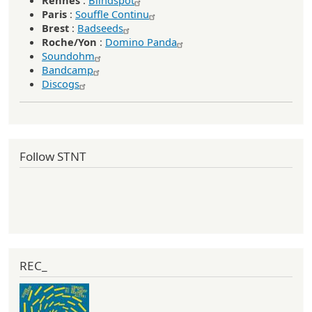
Rennes
:
Blindspot
Paris
:
Souffle Continu
Brest
:
Badseeds
Roche/Yon
:
Domino Panda
Soundohm
Bandcamp
Discogs
Follow STNT
REC_