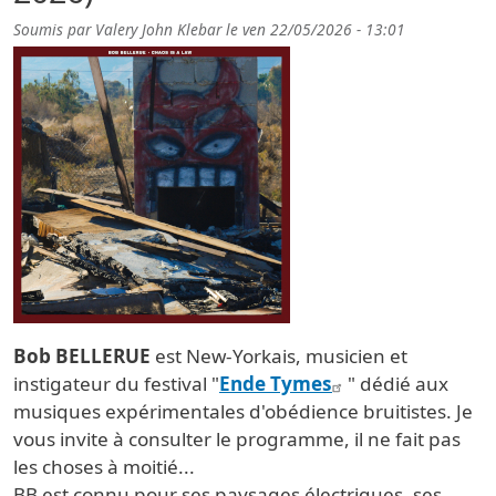
Soumis par
Valery John Klebar
le
ven 22/05/2026 - 13:01
Bob BELLERUE
est New-Yorkais, musicien et
instigateur du festival "
Ende Tymes
" dédié aux
musiques expérimentales d'obédience bruitistes. Je
vous invite à consulter le programme, il ne fait pas
les choses à moitié...
BB est connu pour ses paysages électriques, ses