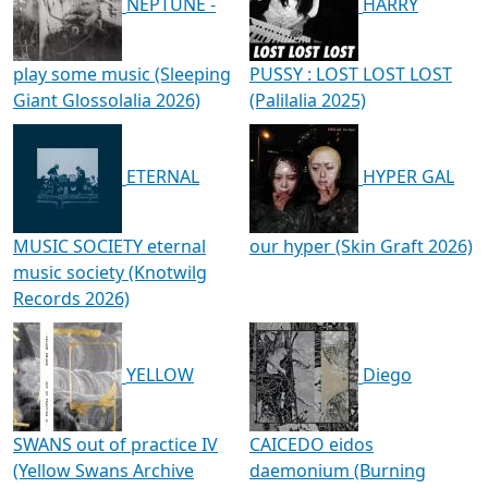
NEPTUNE -
HARRY
play some music (Sleeping
PUSSY : LOST LOST LOST
Giant Glossolalia 2026)
(Palilalia 2025)
ETERNAL
HYPER GAL
MUSIC SOCIETY eternal
our hyper (Skin Graft 2026)
music society (Knotwilg
Records 2026)
YELLOW
Diego
SWANS out of practice IV
CAICEDO eidos
(Yellow Swans Archive
daemonium (Burning