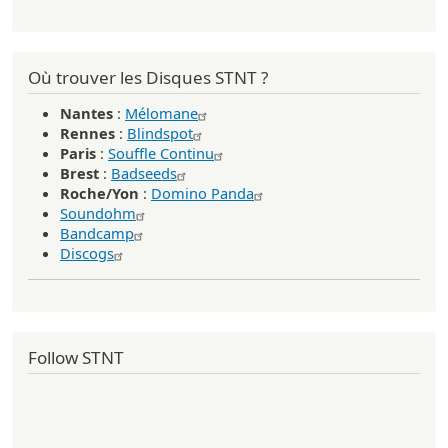
Où trouver les Disques STNT ?
Nantes
:
Mélomane
Rennes
:
Blindspot
Paris
:
Souffle Continu
Brest
:
Badseeds
Roche/Yon
:
Domino Panda
Soundohm
Bandcamp
Discogs
Follow STNT