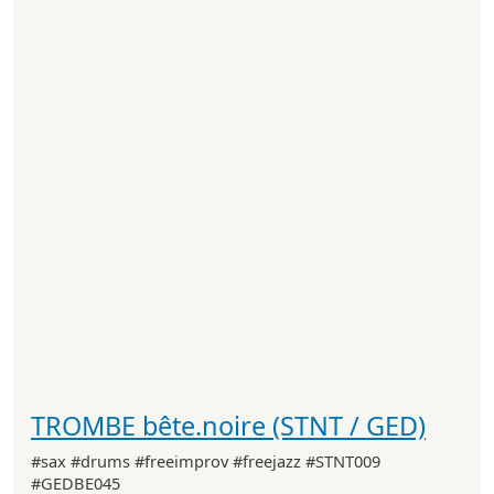
TROMBE bête.noire (STNT / GED)
#sax #drums #freeimprov #freejazz #STNT009
#GEDBE045