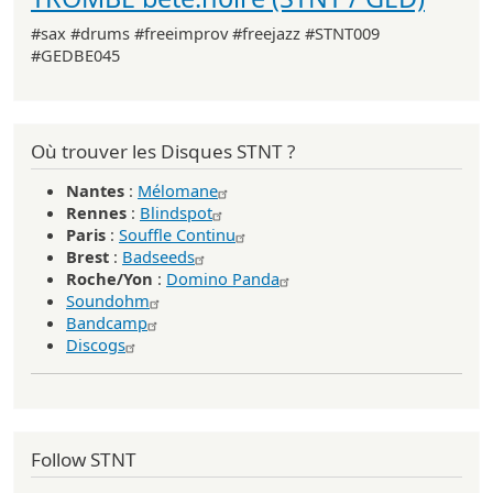
#sax #drums #freeimprov #freejazz #STNT009
#GEDBE045
Où trouver les Disques STNT ?
Nantes
:
Mélomane
Rennes
:
Blindspot
Paris
:
Souffle Continu
Brest
:
Badseeds
Roche/Yon
:
Domino Panda
Soundohm
Bandcamp
Discogs
Follow STNT