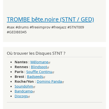
TROMBE bête.noire (STNT / GED)
#sax #drums #freeimprov #freejazz #STNT009
#GEDBE045
Où trouver les Disques STNT ?
Nantes
:
Mélomane
Rennes
:
Blindspot
Paris
:
Souffle Continu
Brest
:
Badseeds
Roche/Yon
:
Domino Panda
Soundohm
Bandcamp
Discogs