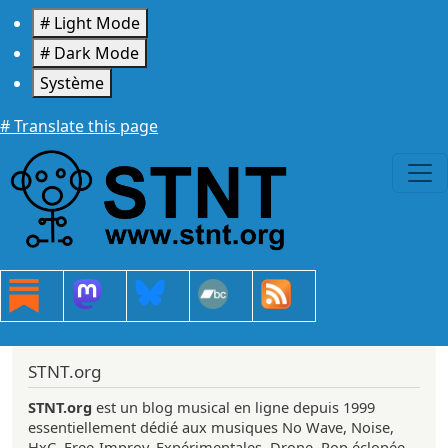
Aller au contenu principal
# Light Mode
# Dark Mode
Système
# Translate this page
STNT.org
STNT.org
est un blog musical en ligne depuis 1999
essentiellement dédié aux musiques No Wave, Noise,
HxC, Free-Improv, Expérimentales, Drone, Pop éclopée