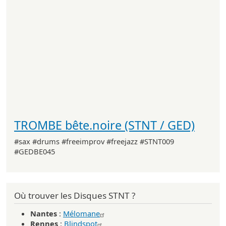
TROMBE bête.noire (STNT / GED)
#sax #drums #freeimprov #freejazz #STNT009
#GEDBE045
Où trouver les Disques STNT ?
Nantes
:
Mélomane
Rennes
:
Blindspot