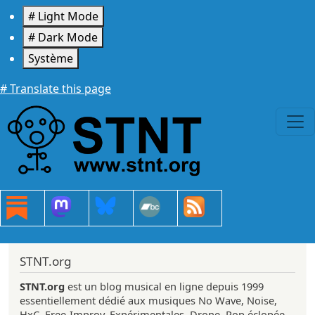
Aller au contenu principal
# Light Mode
# Dark Mode
Système
# Translate this page
STNT.org
STNT.org
est un blog musical en ligne depuis 1999
essentiellement dédié aux musiques No Wave, Noise,
HxC, Free-Improv, Expérimentales, Drone, Pop éclopée