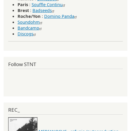
Paris
:
Souffle Continu
Brest
:
Badseeds
Roche/Yon
:
Domino Panda
Soundohm
Bandcamp
Discogs
Follow STNT
REC_