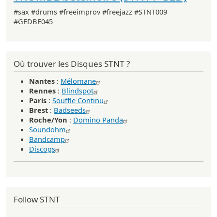
#sax #drums #freeimprov #freejazz #STNT009
#GEDBE045
Où trouver les Disques STNT ?
Nantes
:
Mélomane
Rennes
:
Blindspot
Paris
:
Souffle Continu
Brest
:
Badseeds
Roche/Yon
:
Domino Panda
Soundohm
Bandcamp
Discogs
Follow STNT