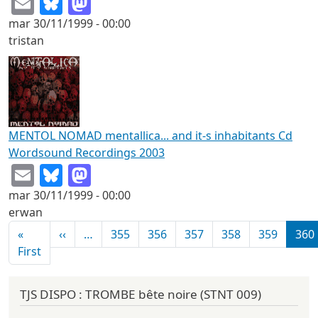
Email
Bluesky
Mastodon
mar 30/11/1999 - 00:00
tristan
MENTOL NOMAD mentallica... and it-s inhabitants Cd
Wordsound Recordings 2003
Email
Bluesky
Mastodon
mar 30/11/1999 - 00:00
erwan
Pagination
Page précédente
«
‹‹
…
355
356
357
358
359
360
Première page
First
TJS DISPO : TROMBE bête noire (STNT 009)