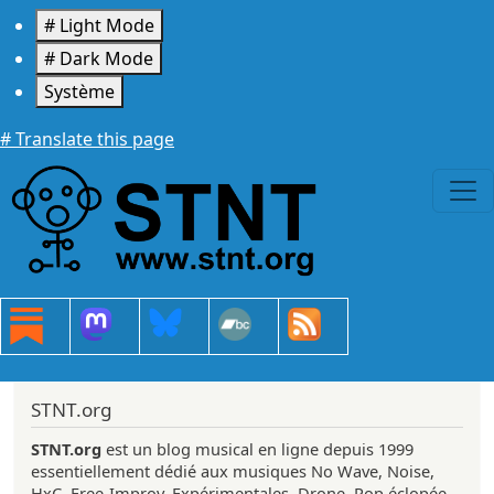
Aller au contenu principal
# Light Mode
# Dark Mode
Système
# Translate this page
STNT.org
STNT.org
est un blog musical en ligne depuis 1999
essentiellement dédié aux musiques No Wave, Noise,
HxC, Free-Improv, Expérimentales, Drone, Pop éclopée