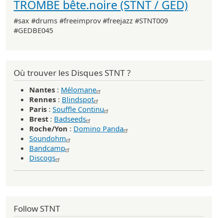
TROMBE bête.noire (STNT / GED)
#sax #drums #freeimprov #freejazz #STNT009
#GEDBE045
Où trouver les Disques STNT ?
Nantes
:
Mélomane
Rennes
:
Blindspot
Paris
:
Souffle Continu
Brest
:
Badseeds
Roche/Yon
:
Domino Panda
Soundohm
Bandcamp
Discogs
Follow STNT