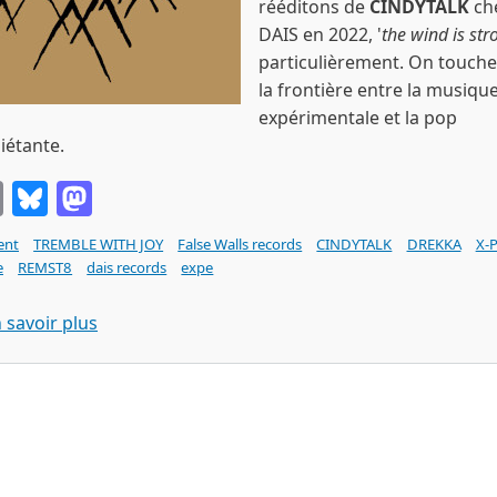
rééditons de
CINDYTALK
ch
DAIS en 2022, '
the wind is str
particulièrement. On touche 
la frontière entre la musiqu
expérimentale et la pop
iétante.
Email
Bluesky
Mastodon
ent
TREMBLE WITH JOY
False Walls records
CINDYTALK
DREKKA
X-
e
REMST8
dais records
expe
sur TREMBLE WITH JOY Born Trembling (False Wa
 savoir plus