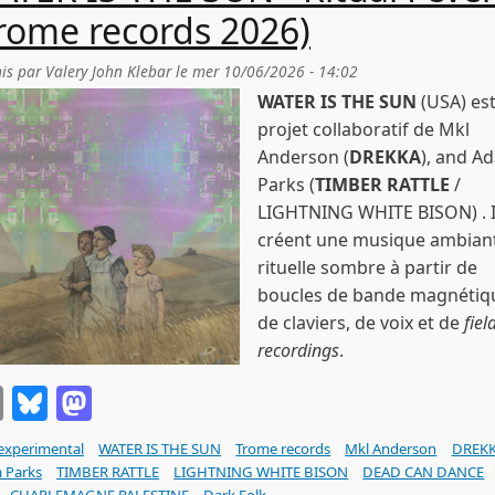
rome records 2026)
is par
Valery John Klebar
le
mer 10/06/2026 - 14:02
WATER IS THE SUN
(USA) est
projet collaboratif de Mkl
Anderson (
DREKKA
), and A
Parks (
TIMBER RATTLE
/
LIGHTNING WHITE BISON) . I
créent une musique ambian
rituelle sombre à partir de
boucles de bande magnétiq
de claviers, de voix et de
fiel
recordings
.
Email
Bluesky
Mastodon
experimental
WATER IS THE SUN
Trome records
Mkl Anderson
DREK
 Parks
TIMBER RATTLE
LIGHTNING WHITE BISON
DEAD CAN DANCE