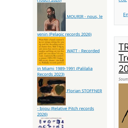
COIL
En
MOURIR - nous, le
venin (Pelagic records 2026)
T
WATT - Recorded
Tr
20
in Miami 1989-1991 (Palilalia
Records 2023)
Soum
Florian STOFFNER
- bijou (Relative Pitch records
2026)