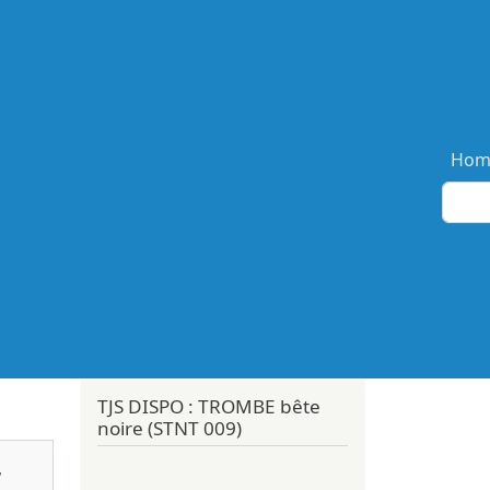
Ma
Hom
TJS DISPO : TROMBE bête
noire (STNT 009)
r