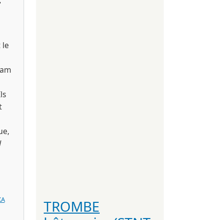
 le
dam
ls
t
ue,
d
KA
TROMBE