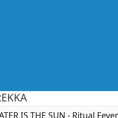
REKKA
TER IS THE SUN - Ritual Feve