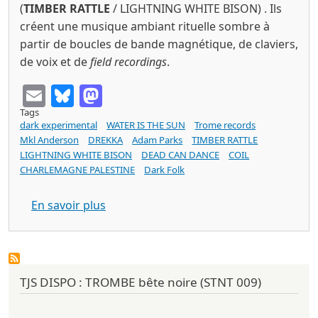
(
TIMBER RATTLE
/ LIGHTNING WHITE BISON) . Ils
créent une musique ambiant rituelle sombre à
partir de boucles de bande magnétique, de claviers,
de voix et de
field recordings
.
Email
Bluesky
Mastodon
Tags
dark experimental
WATER IS THE SUN
Trome records
Mkl Anderson
DREKKA
Adam Parks
TIMBER RATTLE
LIGHTNING WHITE BISON
DEAD CAN DANCE
COIL
CHARLEMAGNE PALESTINE
Dark Folk
sur WATER IS THE SUN - Ritual Fever (T
En savoir plus
TJS DISPO : TROMBE bête noire (STNT 009)