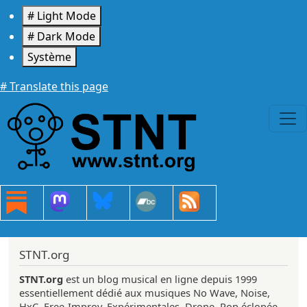
Aller au contenu principal
# Light Mode
# Dark Mode
Système
# Translate this page
STNT.org
STNT.org
est un blog musical en ligne depuis 1999
essentiellement dédié aux musiques No Wave, Noise,
HxC, Free-Improv, Expérimentales, Drone, Pop éclopée