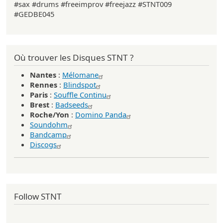
#sax #drums #freeimprov #freejazz #STNT009
#GEDBE045
Où trouver les Disques STNT ?
Nantes
:
Mélomane
Rennes
:
Blindspot
Paris
:
Souffle Continu
Brest
:
Badseeds
Roche/Yon
:
Domino Panda
Soundohm
Bandcamp
Discogs
Follow STNT