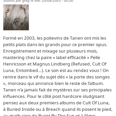
Soumis par
greg
le
mer 20/08/2003 - 00:00
Formé en 2003, les poitevins de Tanen ont mis les
petits plats dans les grands pour ce premier opus.
Enregistrement et mixage sur plusieurs mois,
mastering chez la paire « label efficacité » Pelle
Henricsson et Magnus Lindberg (Refused, Cult Of
Luna, Entombed…). Le son est au rendez vous ! On
rentre dans le vif du sujet dès « la porte des songes
», morceau qui annonce bien le reste de l’album.
Tanen n’a jamais fait de mystères sur ses principales
influences. Pour le côté post hardcore sludgisant
pensez aux deux premiers albums de Cult Of Luna,
à Buried Inside ou à Breach quand ils posent le pied,
au math core de Burnt By The Sun et à l’émo