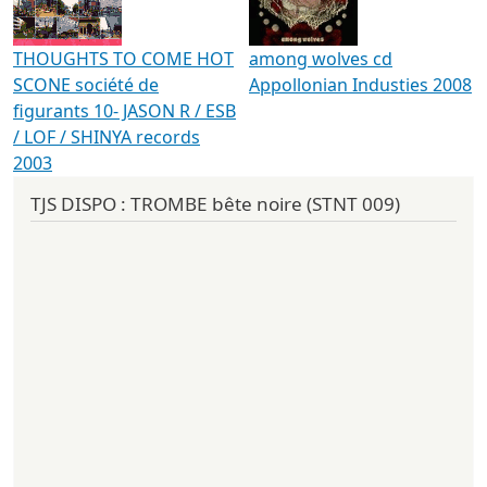
THOUGHTS TO COME HOT
among wolves cd
SCONE société de
Appollonian Industies 2008
figurants 10- JASON R / ESB
/ LOF / SHINYA records
2003
TJS DISPO : TROMBE bête noire (STNT 009)