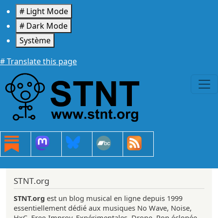
Aller au contenu principal
# Light Mode
# Dark Mode
Système
# Translate this page
STNT.org
STNT.org
est un blog musical en ligne depuis 1999
essentiellement dédié aux musiques No Wave, Noise,
HxC, Free-Improv, Expérimentales, Drone, Pop éclopée