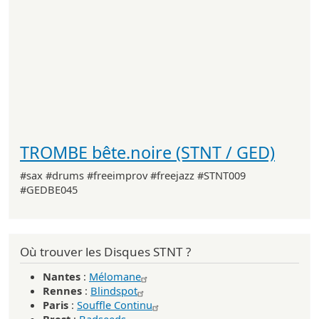
TROMBE bête.noire (STNT / GED)
#sax #drums #freeimprov #freejazz #STNT009
#GEDBE045
Où trouver les Disques STNT ?
Nantes
:
Mélomane
Rennes
:
Blindspot
Paris
:
Souffle Continu