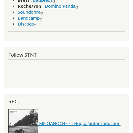
Brest
:
Badseeds
Roche/Yon
:
Domino Panda
Soundohm
Bandcamp
Discogs
Follow STNT
REC_
MEDIANOCHE - refugio (autoproduction