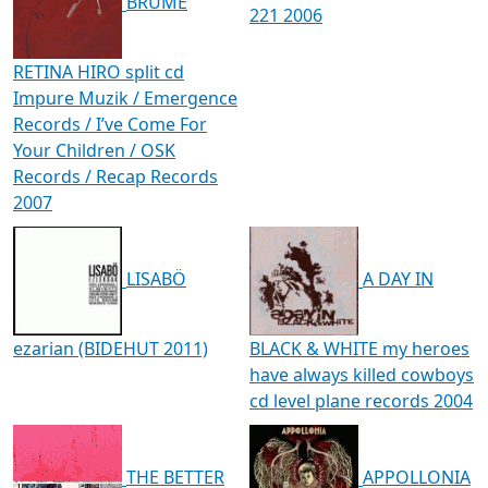
BRUME
221 2006
RETINA HIRO split cd
Impure Muzik / Emergence
Records / I’ve Come For
Your Children / OSK
Records / Recap Records
2007
LISABÖ
A DAY IN
ezarian (BIDEHUT 2011)
BLACK & WHITE my heroes
have always killed cowboys
cd level plane records 2004
THE BETTER
APPOLLONIA