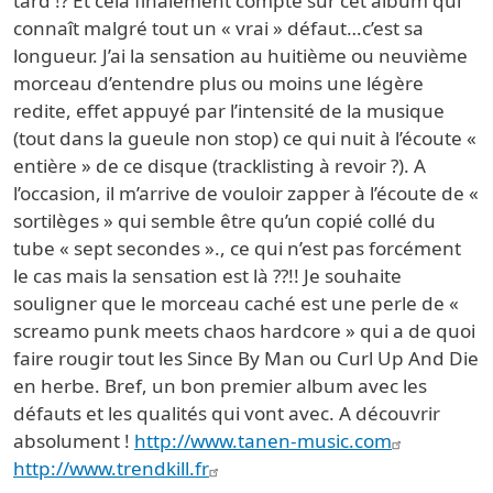
tard !? Et cela finalement compte sur cet album qui
connaît malgré tout un « vrai » défaut…c’est sa
longueur. J’ai la sensation au huitième ou neuvième
morceau d’entendre plus ou moins une légère
redite, effet appuyé par l’intensité de la musique
(tout dans la gueule non stop) ce qui nuit à l’écoute «
entière » de ce disque (tracklisting à revoir ?). A
l’occasion, il m’arrive de vouloir zapper à l’écoute de «
sortilèges » qui semble être qu’un copié collé du
tube « sept secondes »., ce qui n’est pas forcément
le cas mais la sensation est là ??!! Je souhaite
souligner que le morceau caché est une perle de «
screamo punk meets chaos hardcore » qui a de quoi
faire rougir tout les Since By Man ou Curl Up And Die
en herbe. Bref, un bon premier album avec les
défauts et les qualités qui vont avec. A découvrir
absolument !
http://www.tanen-music.com
http://www.trendkill.fr